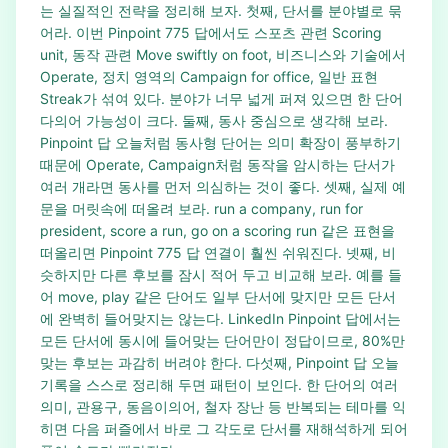
는 실질적인 전략을 정리해 보자. 첫째, 단서를 분야별로 묶
어라. 이번 Pinpoint 775 답에서도 스포츠 관련 Scoring
unit, 동작 관련 Move swiftly on foot, 비즈니스와 기술에서
Operate, 정치 영역의 Campaign for office, 일반 표현
Streak가 섞여 있다. 분야가 너무 넓게 퍼져 있으면 한 단어
다의어 가능성이 크다. 둘째, 동사 중심으로 생각해 보라.
Pinpoint 답 오늘처럼 동사형 단어는 의미 확장이 풍부하기
때문에 Operate, Campaign처럼 동작을 암시하는 단서가
여러 개라면 동사를 먼저 의심하는 것이 좋다. 셋째, 실제 예
문을 머릿속에 떠올려 보라. run a company, run for
president, score a run, go on a scoring run 같은 표현을
떠올리면 Pinpoint 775 답 연결이 훨씬 쉬워진다. 넷째, 비
슷하지만 다른 후보를 잠시 적어 두고 비교해 보라. 예를 들
어 move, play 같은 단어도 일부 단서에 맞지만 모든 단서
에 완벽히 들어맞지는 않는다. LinkedIn Pinpoint 답에서는
모든 단서에 동시에 들어맞는 단어만이 정답이므로, 80%만
맞는 후보는 과감히 버려야 한다. 다섯째, Pinpoint 답 오늘
기록을 스스로 정리해 두면 패턴이 보인다. 한 단어의 여러
의미, 관용구, 동음이의어, 철자 장난 등 반복되는 테마를 익
히면 다음 퍼즐에서 바로 그 각도로 단서를 재해석하게 되어