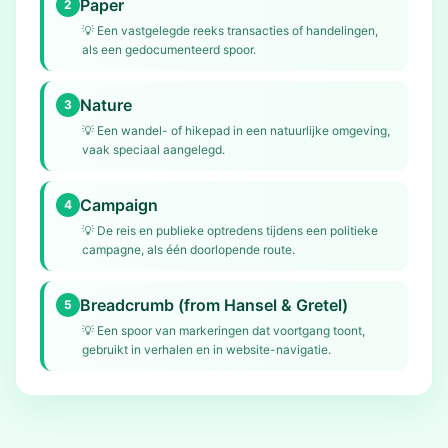
Paper
2
💡
Een vastgelegde reeks transacties of handelingen,
als een gedocumenteerd spoor.
Nature
3
💡
Een wandel- of hikepad in een natuurlijke omgeving,
vaak speciaal aangelegd.
Campaign
4
💡
De reis en publieke optredens tijdens een politieke
campagne, als één doorlopende route.
Breadcrumb (from Hansel & Gretel)
5
💡
Een spoor van markeringen dat voortgang toont,
gebruikt in verhalen en in website-navigatie.