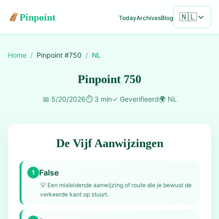
Pinpoint
🇳🇱
Today
Archives
Blog
Home
/
Pinpoint #
750
/
NL
Pinpoint 750
📅
5/20/2026
⏱️
3 min
✓
Geverifieerd
🌍
NL
De Vijf Aanwijzingen
False
1
💡
Een misleidende aanwijzing of route die je bewust de
verkeerde kant op stuurt.