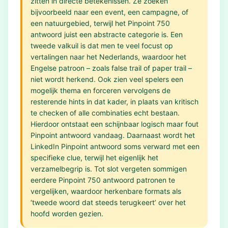
zitten in directe betekenissen. Ze zoeken
bijvoorbeeld naar een event, een campagne, of
een natuurgebied, terwijl het Pinpoint 750
antwoord juist een abstracte categorie is. Een
tweede valkuil is dat men te veel focust op
vertalingen naar het Nederlands, waardoor het
Engelse patroon – zoals false trail of paper trail –
niet wordt herkend. Ook zien veel spelers een
mogelijk thema en forceren vervolgens de
resterende hints in dat kader, in plaats van kritisch
te checken of alle combinaties echt bestaan.
Hierdoor ontstaat een schijnbaar logisch maar fout
Pinpoint antwoord vandaag. Daarnaast wordt het
LinkedIn Pinpoint antwoord soms verward met een
specifieke clue, terwijl het eigenlijk het
verzamelbegrip is. Tot slot vergeten sommigen
eerdere Pinpoint 750 antwoord patronen te
vergelijken, waardoor herkenbare formats als
‘tweede woord dat steeds terugkeert’ over het
hoofd worden gezien.