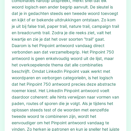
combinaties hardop uitspreekt, merkt snel dat elk
woord logisch een ander begrip aanvult. De sleutel is
dat je in gedachten steeds een tweede woord toevoegt
en kijkt of er bekende uitdrukkingen ontstaan. Zo kom
je uit bij false trail, paper trail, nature trail, campaign trail
en breadcrumb trail. Zodra je die reeks ziet, valt het
kwartje en zie je dat het over soorten “trail” gaat.
Daarom is het Pinpoint antwoord vandaag direct
verbonden aan dat verzamelbegrip. Het Pinpoint 750
antwoord is geen enkelvoudig woord uit de lijst, maar
het overkoepelende thema dat alle combinaties
beschrijft. Omdat LinkedIn Pinpoint vaak werkt met
woordparen en verborgen categorieën, is het logisch
dat het Pinpoint 750 antwoord precies deze abstracte
noemer kiest. Het LinkedIn Pinpoint antwoord voelt
daardoor coherent: alle hints verwijzen naar vormen van
paden, routes of sporen die je volgt. Als je tijdens het
oplossen steeds test of de woorden met eenzelfde
tweede woord te combineren zijn, wordt het
eenvoudiger om het Pinpoint antwoord vandaag te
vinden. Zo herken je patronen en kun je sneller het juiste