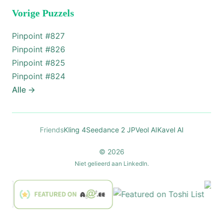
Vorige Puzzels
Pinpoint #
827
Pinpoint #
826
Pinpoint #
825
Pinpoint #
824
Alle
→
Friends
Kling 4
Seedance 2 JP
Veol AI
Kavel AI
© 2026
Niet gelieerd aan LinkedIn.