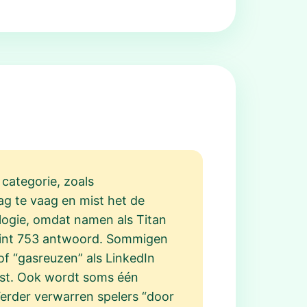
 categorie, zoals
g te vaag en mist het de
ologie, omdat namen als Titan
point 753 antwoord. Sommigen
of “gasreuzen” als LinkedIn
past. Ook wordt soms één
Verder verwarren spelers “door