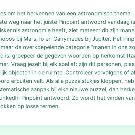
lles om het herkennen van een astronomisch thema. Je
te weg naar het juiste Pinpoint antwoord vandaag is
kennis astronomie heeft, ziet meteen: dit zijn manen
 Phobos bij Mars, Io en Ganymedes bij Jupiter. Het Pi
n, maar de overkoepelende categorie “manen in ons zo
rd is: groepeer de gegeven woorden op herkomst (ta
 Vraag jezelf bij elk spel af: zijn dit personen, pla
ijk objecten in de ruimte. Controleer vervolgens of a
d erbuiten valt. Als alle puzzelstukjes kloppen, heb j
tematische aanpak bij elke nieuwe puzzel, dan herke
t LinkedIn Pinpoint antwoord. Zo wordt het vinden va
 gokken op losse termen.