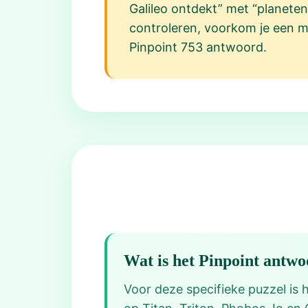
Galileo ontdekt” met “planeten
controleren, voorkom je een mi
Pinpoint 753 antwoord.
Wat is het Pinpoint antw
Voor deze specifieke puzzel is