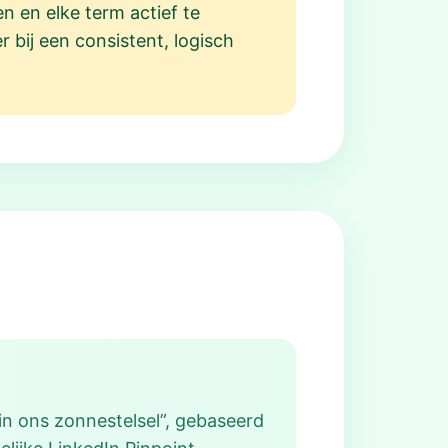
n en elke term actief te
 bij een consistent, logisch
in ons zonnestelsel”, gebaseerd