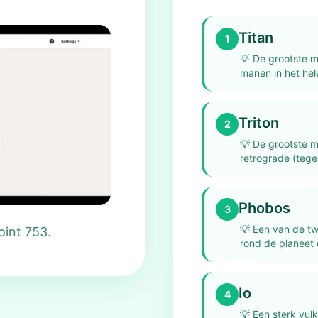
Titan
1
💡
De grootste m
manen in het hel
Triton
2
💡
De grootste 
retrograde (teg
Phobos
3
💡
Een van de tw
oint 753.
rond de planeet 
Io
4
💡
Een sterk vul