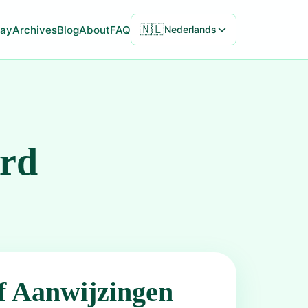
🇳🇱
ay
Archives
Blog
About
FAQ
Nederlands
ord
f Aanwijzingen