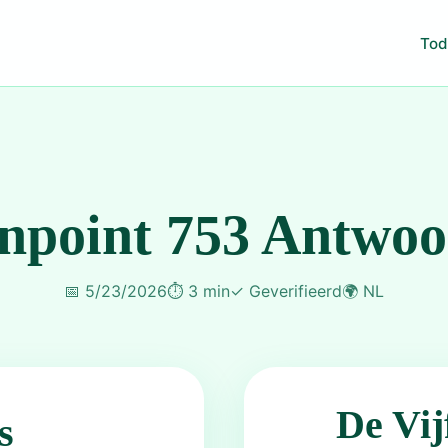
Tod
npoint 753 Antwo
📅
5/23/2026
⏱️
3 min
✓
Geverifieerd
🌍
NL
De Vij
s