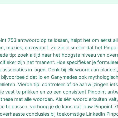
int 753 antwoord op te lossen, helpt het om eerst all
on, muziek, enzovoort. Zo zie je sneller dat het Pin
ede tip: zoek altijd naar het hoogste niveau van over
cifieker zijn het “manen”. Hoe specifieker je formulee
associaties in lagen. Denk bij elk woord aan planeet,
e bijvoorbeeld dat Io en Ganymedes ook mythologisc
llieten. Vierde tip: controleer of de aanwijzingen ie
rie vast te prikken en zo een consistent Pinpoint ant
pothese met alle woorden. Als één woord erbuiten valt
oe te passen, verhoog je de kans dat jouw Pinpoin
overhaaste conclusies bij toekomstige LinkedIn Pinp