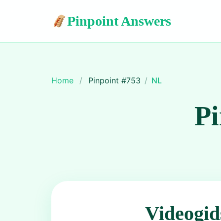
Pinpoint Answers
Home
/
Pinpoint #
753
/
NL
Pi
Videogid