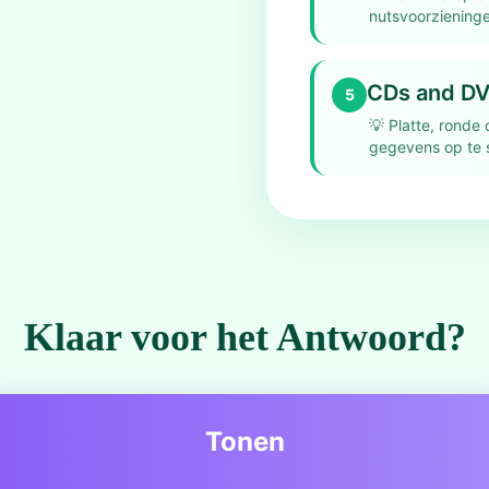
nutsvoorzieningen
CDs and DVD
5
💡
Platte, ronde
gegevens op te 
Klaar voor het Antwoord?
Tonen