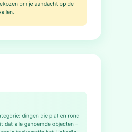
g gekozen om je aandacht op de
allen.
egorie: dingen die plat en rond
dit dat alle genoemde objecten –