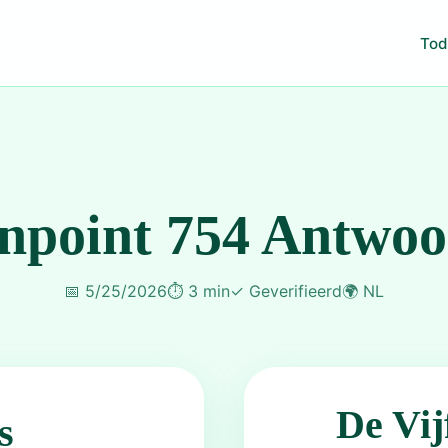
Tod
npoint 754 Antwo
📅
5/25/2026
⏱️
3 min
✓
Geverifieerd
🌍
NL
De Vij
s