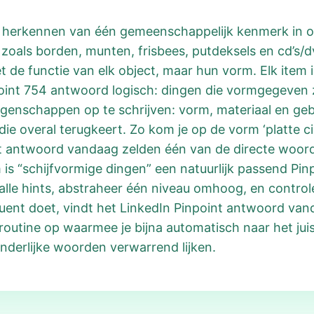
et herkennen van één gemeenschappelijk kenmerk in o
zoals borden, munten, frisbees, putdeksels en cd’s/dv
 de functie van elk object, maar hun vorm. Elk item is
point 754 antwoord logisch: dingen die vormgegeven 
eigenschappen op te schrijven: vorm, materiaal en geb
 overal terugkeert. Zo kom je op de vorm ‘platte ci
int antwoord vandaag zelden één van de directe woorde
s “schijfvormige dingen” een natuurlijk passend Pin
 alle hints, abstraheer één niveau omhoog, en controle
uent doet, vindt het LinkedIn Pinpoint antwoord van
routine op waarmee je bijna automatisch naar het jui
nderlijke woorden verwarrend lijken.