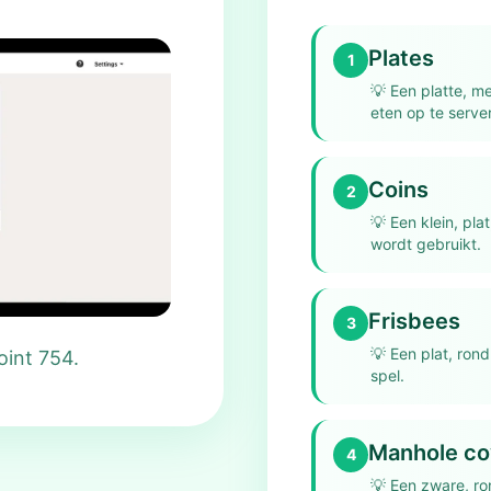
Plates
1
💡
Een platte, m
eten op te serve
Coins
2
💡
Een klein, pla
wordt gebruikt.
Frisbees
3
💡
Een plat, ron
oint 754.
spel.
Manhole co
4
💡
Een zware, ro