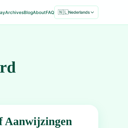
🇳🇱
ay
Archives
Blog
About
FAQ
Nederlands
ord
f Aanwijzingen