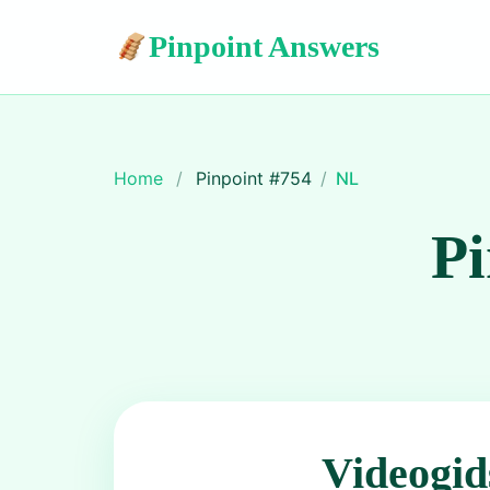
Pinpoint Answers
Home
/
Pinpoint #
754
/
NL
Pi
Videogid