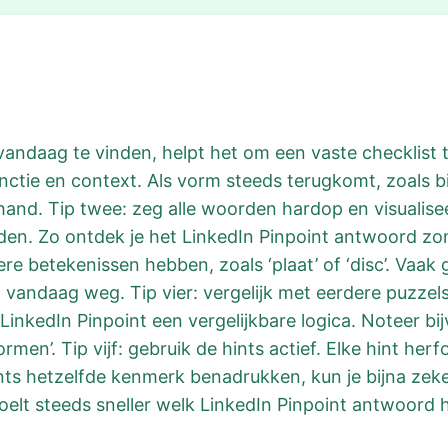
andaag te vinden, helpt het om een vaste checklist 
nctie en context. Als vorm steeds terugkomt, zoals bi
d. Tip twee: zeg alle woorden hardop en visualiseer 
den. Zo ontdek je het LinkedIn Pinpoint antwoord zond
re betekenissen hebben, zoals ‘plaat’ of ‘disc’. Vaak
 vandaag weg. Tip vier: vergelijk met eerdere puzzels
LinkedIn Pinpoint een vergelijkbare logica. Noteer bi
ormen’. Tip vijf: gebruik de hints actief. Elke hint he
ints hetzelfde kenmerk benadrukken, kun je bijna ze
 voelt steeds sneller welk LinkedIn Pinpoint antwoord 