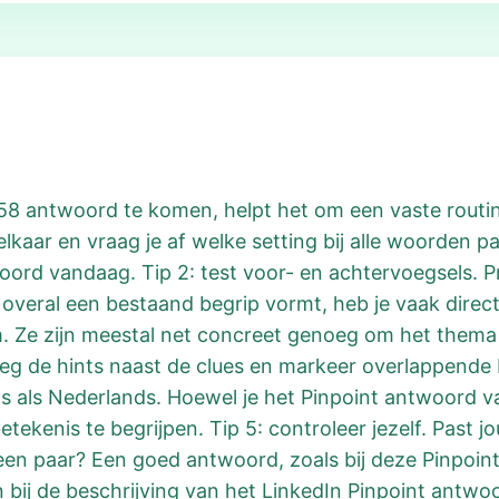
 758 antwoord te komen, helpt het om een vaste routi
lkaar en vraag je af welke setting bij alle woorden pas
oord vandaag. Tip 2: test voor- en achtervoegsels. P
t overal een bestaand begrip vormt, heb je vaak direc
lim. Ze zijn meestal net concreet genoeg om het thema
Leg de hints naast de clues en markeer overlappende
ls als Nederlands. Hoewel je het Pinpoint antwoord va
tekenis te begrijpen. Tip 5: controleer jezelf. Past 
 bij een paar? Een goed antwoord, zoals bij deze Pinpo
n bij de beschrijving van het LinkedIn Pinpoint antwoo