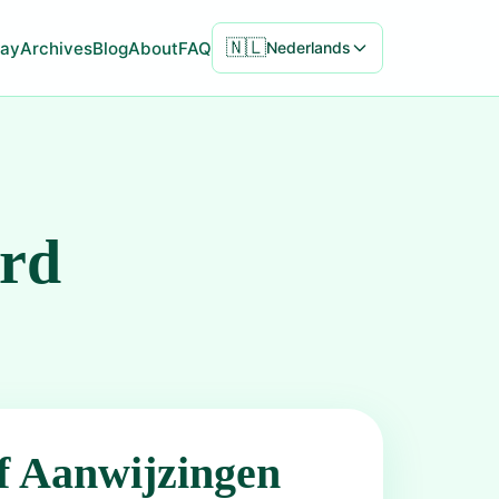
🇳🇱
ay
Archives
Blog
About
FAQ
Nederlands
ord
f Aanwijzingen