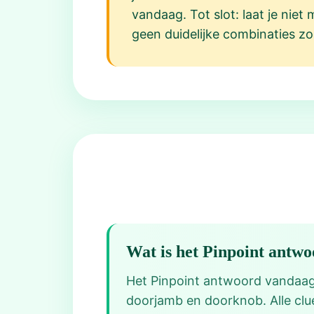
vandaag. Tot slot: laat je niet
geen duidelijke combinaties zoa
Wat is het Pinpoint antw
Het Pinpoint antwoord vandaag 
doorjamb en doorknob. Alle clu