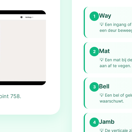
Way
1
💡
Een ingang of
een deur beweeg
Mat
2
💡
Een mat bij d
aan af te vegen.
Bell
3
💡
Een bel of ge
oint 758.
waarschuwt.
Jamb
4
💡
De verticale zi