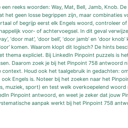
 je een reeks woorden: Way, Mat, Bell, Jamb, Knob. De
dat het geen losse begrippen zijn, maar combinaties
vertaal of begrijp eerst elk Engels woord, controleer
pelijk voor- of achtervoegsel. In dit geval verwijzen
way’, ‘door mat’, ‘door bell’, ‘door jamb’ en ‘door kno
oor’ komen. Waarom klopt dit logisch? De hints besch
t thema expliciet. Bij LinkedIn Pinpoint puzzels is het v
en. Daarom zoek je bij het Pinpoint 758 antwoord n
context. Houd ook het taalgebruik in gedachten: omd
ook Engels is. Noteer bij het zoeken naar het Pinpoi
is, muziek, sport) en test welk overkoepelend woord
inkedIn Pinpoint antwoord, en weet je zeker dat jouw 
ystematische aanpak werkt bij het Pinpoint 758 antw