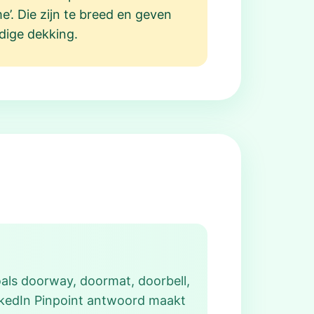
me’. Die zijn te breed en geven
edige dekking.
als doorway, doormat, doorbell,
nkedIn Pinpoint antwoord maakt