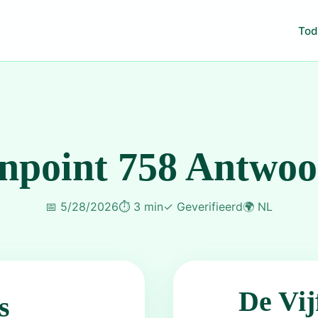
Tod
npoint 758 Antwo
📅
5/28/2026
⏱️
3 min
✓
Geverifieerd
🌍
NL
De Vij
s