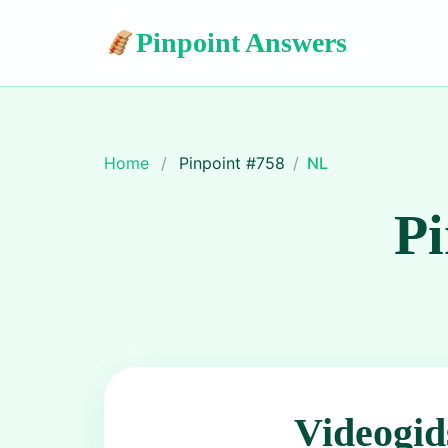
Pinpoint Answers
Home
/
Pinpoint #
758
/
NL
Pi
Videogid