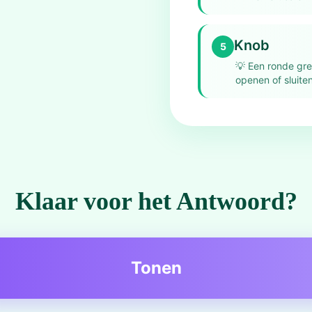
Knob
5
💡
Een ronde gre
openen of sluiten
Klaar voor het Antwoord?
Tonen