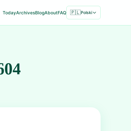
🇵🇱
Today
Archives
Blog
About
FAQ
Polski
604