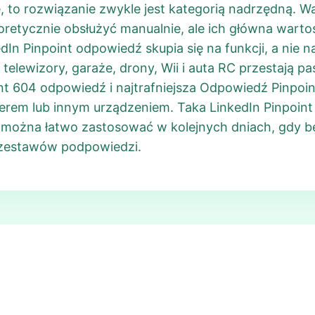
 to rozwiązanie zwykle jest kategorią nadrzędną. W
etycznie obsłużyć manualnie, ale ich główna warto
In Pinpoint odpowiedź skupia się na funkcji, a nie n
elewizory, garaże, drony, Wii i auta RC przestają pas
nt 604 odpowiedź i najtrafniejsza Odpowiedź Pinpoin
lerem lub innym urządzeniem. Taka LinkedIn Pinpoint 
kę można łatwo zastosować w kolejnych dniach, gdy 
h zestawów podpowiedzi.