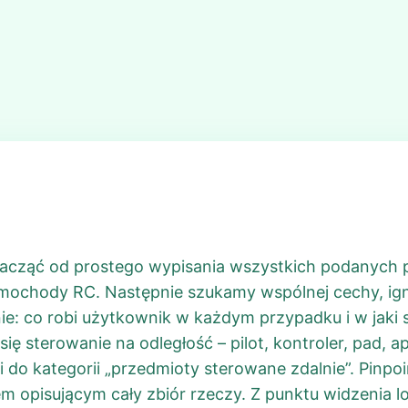
zacząć od prostego wypisania wszystkich podanych p
amochody RC. Następnie szukamy wspólnej cechy, ign
nie: co robi użytkownik w każdym przypadku i w jak
ię sterowanie na odległość – pilot, kontroler, pad, 
zi do kategorii „przedmioty sterowane zdalnie”. Pinpo
 opisującym cały zbiór rzeczy. Z punktu widzenia log