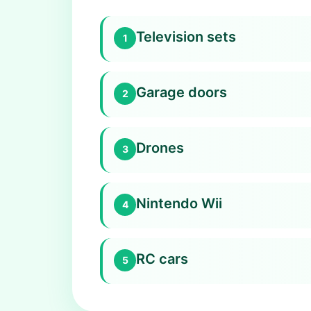
Television sets
1
Garage doors
2
Drones
3
Nintendo Wii
4
RC cars
5