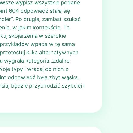
zawsze wypisz wszystkie podane
oint 604 odpowiedź stała się
oler”. Po drugie, zamiast szukać
enie, w jakim kontekście. To
ikuj skojarzenia w szerokie
arę przykładów wpada w tę samą
przetestuj kilka alternatywnych
u wygrała kategoria „zdalne
oje typy i wracaj do nich z
oint odpowiedź była zbyt wąska.
siaj będzie przychodzić szybciej i