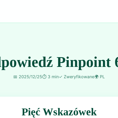
powiedź Pinpoint 
📅
2025/12/25
⏱️
3 min
✓
Zweryfikowane
🌍
PL
Pięć Wskazówek