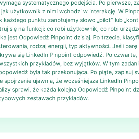
i wymaga systematycznego podejścia. Po pierwsze, 
 jak użytkownik z nimi wchodzi w interakcję. W Pinp
 każdego punktu zanotujemy słowo „pilot” lub „kontr
j się na funkcji: co robi użytkownik, co robi urządz
a jest Odpowiedź Pinpoint dzisiaj. Po trzecie, klasyf
sterowania, rodzaj energii, typ aktywności. Jeśli p
krywa się LinkedIn Pinpoint odpowiedź. Po czwarte, 
o wszystkich przykładów, bez wyjątków. W tym zadani
odpowiedź była tak przekonująca. Po piąte, zapisuj sw
 spojrzenie ujawnia, że wcześniejsza LinkedIn Pinp
lizy sprawi, że każda kolejna Odpowiedź Pinpoint dzi
nietypowych zestawach przykładów.