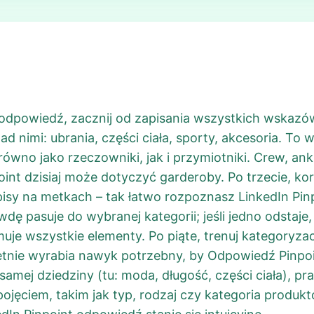
 odpowiedź, zacznij od zapisania wszystkich wskazó
d nimi: ubrania, części ciała, sporty, akcesoria. To
równo jako rzeczowniki, jak i przymiotniki. Crew, a
nt dzisiaj może dotyczyć garderoby. Po trzecie, ko
isy na metkach – tak łatwo rozpoznasz LinkedIn Pin
dę pasuje do wybranej kategorii; jeśli jedno odstaj
uje wszystkie elementy. Po piąte, trenuj kategoryzac
tnie wyrabia nawyk potrzebny, by Odpowiedź Pinpoint
 samej dziedziny (tu: moda, długość, części ciała), 
jęciem, takim jak typ, rodzaj czy kategoria produkt