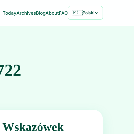
🇵🇱
Today
Archives
Blog
About
FAQ
Polski
722
ć Wskazówek