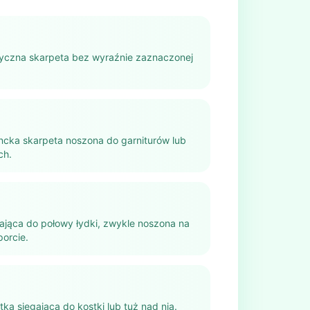
ryczna skarpeta bez wyraźnie zaznaczonej
ncka skarpeta noszona do garniturów lub
ch.
ająca do połowy łydki, zwykle noszona na
porcie.
ka sięgająca do kostki lub tuż nad nią.