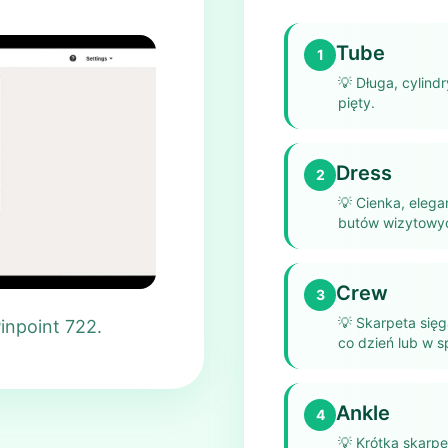
Tube
1
💡
Długa, cylind
pięty.
Dress
2
💡
Cienka, elega
butów wizytowy
Crew
3
💡
Skarpeta sięg
inpoint 722.
co dzień lub w s
Ankle
4
💡
Krótka skarpet