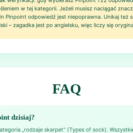
brak weryfikacji: gdy wybierasz Pinpoint 722 odpowi
leniem w tej kategorii. Jeżeli musisz naciągać znac
 Pinpoint odpowiedź jest niepoprawna. Unikaj też sk
i – zagadka jest po angielsku, więc liczy się orygina
FAQ
int dzisiaj?
ategoria „rodzaje skarpet” (Types of sock). Wszystki