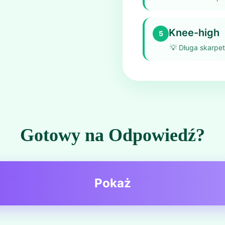
Knee-high
5
💡
Długa skarpet
Gotowy na Odpowiedź?
Pokaż