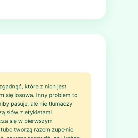
gadnąć, które z nich jest
m się losowa. Inny problem to
iby pasuje, ale nie tłumaczy
ą słów z etykietami
icza się w pierwszym
 i tube tworzą razem zupełnie