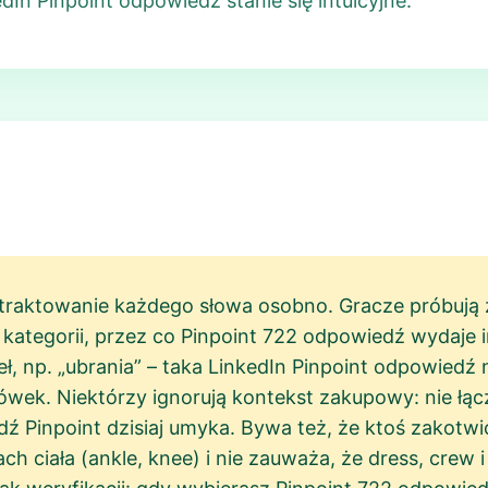
In Pinpoint odpowiedź stanie się intuicyjne.
traktowanie każdego słowa osobno. Gracze próbują z
kategorii, przez co Pinpoint 722 odpowiedź wydaje i
ł, np. „ubrania” – taka LinkedIn Pinpoint odpowiedź n
wek. Niektórzy ignorują kontekst zakupowy: nie łącz
ź Pinpoint dzisiaj umyka. Bywa też, że ktoś zakotw
ach ciała (ankle, knee) i nie zauważa, że dress, crew