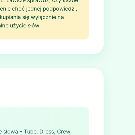
edź, zawsze sprawdź, czy każde
zenie choć jednej podpowiedzi,
upiania się wyłącznie na
lne użycie słów.
e słowa – Tube, Dress, Crew,