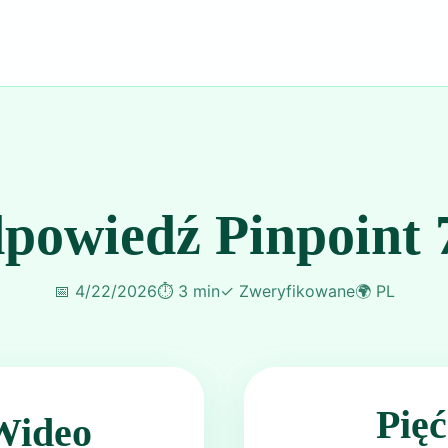
powiedź Pinpoint 
📅
4/22/2026
⏱️
3 min
✓
Zweryfikowane
🌍
PL
Pię
Wideo