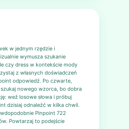
wek w jednym rzędzie i
 wizualnie wymusza szukanie
nkle czy dress w kontekście mody
rzystaj z własnych doświadczeń
point odpowiedź. Po czwarte,
e, szukaj nowego wzorca, bo dobra
ję: weź losowe słowa i próbuj
 dzisiaj odnaleźć w kilka chwil.
prawdopodobnie Pinpoint 722
ów. Powtarzaj to podejście