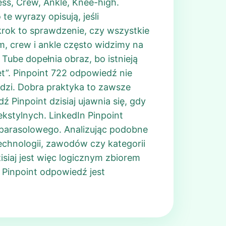
ss, Crew, Ankle, Knee-high.
e wyrazy opisują, jeśli
 krok to sprawdzenie, czy wszystkie
m, crew i ankle często widzimy na
Tube dopełnia obraz, bo istnieją
et”. Pinpoint 722 odpowiedź nie
edzi. Dobra praktyka to zawsze
Pinpoint dzisiaj ujawnia się, gdy
kstylnych. LinkedIn Pinpoint
 parasolowego. Analizując podobne
echnologii, zawodów czy kategorii
siaj jest więc logicznym zbiorem
 Pinpoint odpowiedź jest