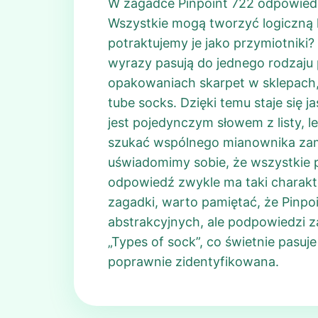
W zagadce Pinpoint 722 odpowiedź
Wszystkie mogą tworzyć logiczną ka
potraktujemy je jako przymiotniki?
wyrazy pasują do jednego rodzaju 
opakowaniach skarpet w sklepach, k
tube socks. Dzięki temu staje się j
jest pojedynczym słowem z listy, 
szukać wspólnego mianownika zami
uświadomimy sobie, że wszystkie p
odpowiedź zwykle ma taki charakt
zagadki, warto pamiętać, że Pinpo
abstrakcyjnych, ale podpowiedzi z
„Types of sock”, co świetnie pasu
poprawnie zidentyfikowana.