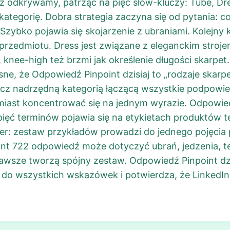
 odkrywamy, patrząc na pięć słów-kluczy: Tube, Dre
tegorię. Dobra strategia zaczyna się od pytania: co t
 Szybko pojawia się skojarzenie z ubraniami. Kolejny
przedmiotu. Dress jest związane z eleganckim stroje
nee-high też brzmi jak określenie długości skarpet. 
asne, że Odpowiedź Pinpoint dzisiaj to „rodzaje skarp
lecz nadrzędną kategorią łączącą wszystkie podpowi
ast koncentrować się na jednym wyrazie. Odpowiedź 
ięć terminów pojawia się na etykietach produktów te
er: zestaw przykładów prowadzi do jednego pojęcia
int 722 odpowiedź może dotyczyć ubrań, jedzenia, t
awsze tworzą spójny zestaw. Odpowiedź Pinpoint dzi
je do wszystkich wskazówek i potwierdza, że LinkedIn