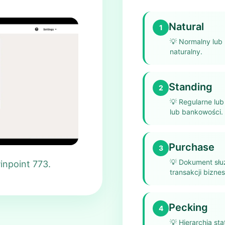
Natural
1
💡
Normalny lub 
naturalny.
Standing
2
💡
Regularne lub
lub bankowości.
Purchase
3
💡
Dokument służ
inpoint 773.
transakcji bizne
Pecking
4
💡
Hierarchia st