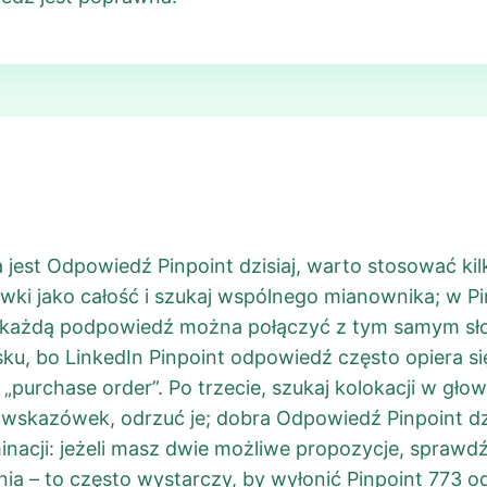
a jest Odpowiedź Pinpoint dzisiaj, warto stosować ki
wki jako całość i szukaj wspólnego mianownika; w P
 każdą podpowiedź można połączyć z tym samym słow
sku, bo LinkedIn Pinpoint odpowiedź często opiera si
y „purchase order”. Po trzecie, szukaj kolokacji w gło
e wskazówek, odrzuć je; dobra Odpowiedź Pinpoint dz
iminacji: jeżeli masz dwie możliwe propozycje, sprawd
ia – to często wystarczy, by wyłonić Pinpoint 773 o