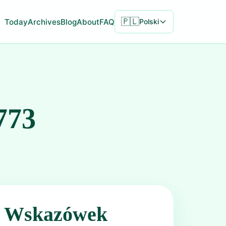
🇵🇱
Today
Archives
Blog
About
FAQ
Polski
773
ć Wskazówek