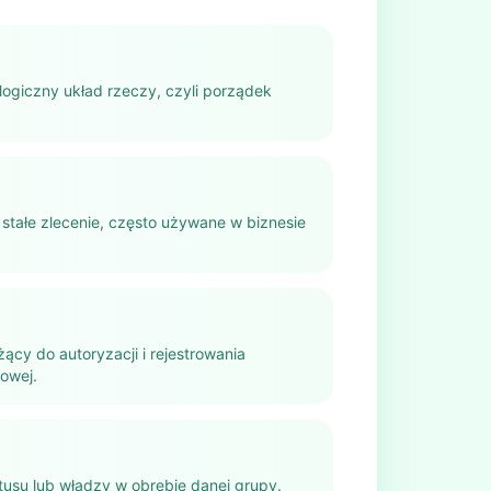
logiczny układ rzeczy, czyli porządek
 stałe zlecenie, często używane w biznesie
ący do autoryzacji i rejestrowania
sowej.
atusu lub władzy w obrębie danej grupy.