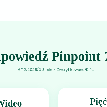
powiedź Pinpoint 
📅
6/12/2026
⏱️
3 min
✓
Zweryfikowane
🌍
PL
Pię
Wideo