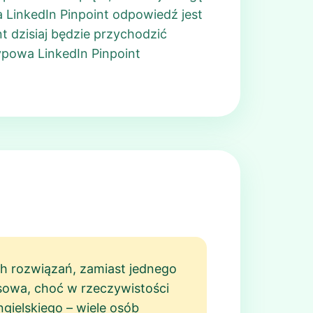
 LinkedIn Pinpoint odpowiedź jest
t dzisiaj będzie przychodzić
ypowa LinkedIn Pinpoint
ch rozwiązań, zamiast jednego
osowa, choć w rzeczywistości
gielskiego – wiele osób