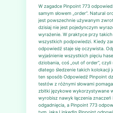
W zagadce Pinpoint 773 odpowiedź 
samym słowem „order”. Natural orde
jest powszechnie używanym zwrote
dzisiaj nie jest pojedynczym wyr
wyrażenie. W praktyce przy takic
wszystkich podpowiedzi. Kiedy za
odpowiedź staje się oczywista. Odp
wyjaśnienie wszystkich pięciu haseł
dziobania, coś „out of order”, czy
dlatego śledzenie takich kolokacji
ten sposób Odpowiedź Pinpoint dzi
testów z różnymi słowami pomaga 
zbitki językowe wykorzystywane w
wyrobisz nawyk łączenia znaczeń i
odgadnięcia, a Pinpoint 773 odpowi
tym, jaka LinkedIn Pinpoint odpow