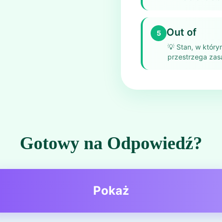
Out of
5
💡
Stan, w który
przestrzega zas
Gotowy na Odpowiedź?
Pokaż