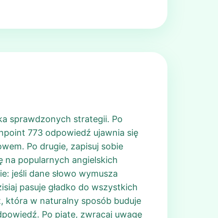
lka sprawdzonych strategii. Po
inpoint 773 odpowiedź ujawnia się
em. Po drugie, zapisuj sobie
ę na popularnych angielskich
wie: jeśli dane słowo wymusza
isiaj pasuje gładko do wszystkich
ź, która w naturalny sposób buduje
dpowiedź. Po piąte, zwracaj uwagę