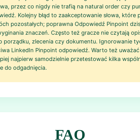
a, przez co nigdy nie trafią na natural order czy pu
wiedź. Kolejny błąd to zaakceptowanie słowa, które
óch pozostałych; poprawna Odpowiedź Pinpoint dzis
ginania znaczeń. Często też gracze nie czytają opi
ko porządku, zlecenia czy dokumentu. Ignorowanie t
aściwa LinkedIn Pinpoint odpowiedź. Warto też uważać
iej najpierw samodzielnie przetestować kilka wspól
ie do odgadnięcia.
FAQ