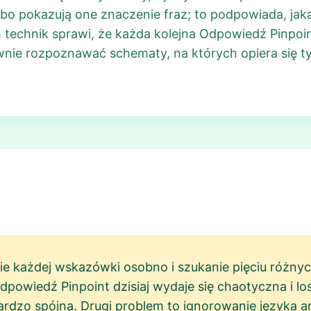
o pokazują one znaczenie fraz; to podpowiada, jaka
 technik sprawi, że każda kolejna Odpowiedź Pinpoin
ownie rozpoznawać schematy, na których opiera się t
ie każdej wskazówki osobno i szukanie pięciu różny
owiedź Pinpoint dzisiaj wydaje się chaotyczna i l
ardzo spójna. Drugi problem to ignorowanie języka an