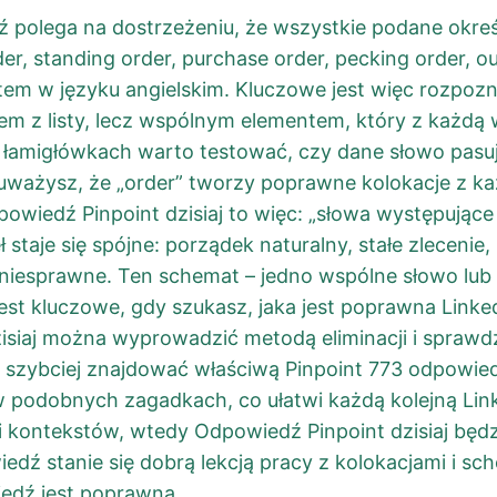
polega na dostrzeżeniu, że wszystkie podane określe
r, standing order, purchase order, pecking order, ou
m w języku angielskim. Kluczowe jest więc rozpozn
azem z listy, lecz wspólnym elementem, który z każ
h łamigłówkach warto testować, czy dane słowo pasu
uważysz, że „order” tworzy poprawne kolokacje z k
owiedź Pinpoint dzisiaj to więc: „słowa występujące 
 staje się spójne: porządek naturalny, stałe zlecenie,
li niesprawne. Ten schemat – jedno wspólne słowo lub 
 jest kluczowe, gdy szukasz, jaka jest poprawna Link
siaj można wyprowadzić metodą eliminacji i sprawdz
szybciej znajdować właściwą Pinpoint 773 odpowie
 podobnych zagadkach, co ułatwi każdą kolejną Link
 kontekstów, wtedy Odpowiedź Pinpoint dzisiaj będz
edź stanie się dobrą lekcją pracy z kolokacjami i sc
iedź jest poprawna.