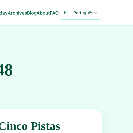
🇵🇹
day
Archives
Blog
About
FAQ
Português
48
Cinco Pistas