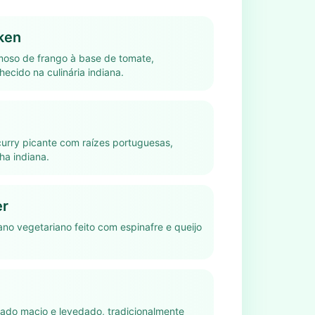
ken
oso de frango à base de tomate,
cido na culinária indiana.
urry picante com raízes portuguesas,
ha indiana.
er
ano vegetariano feito com espinafre e queijo
ado macio e levedado, tradicionalmente