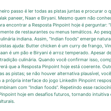
imeiro passo é ler todas as pistas juntas e procurar 
Palak paneer, Naan e Biryani. Mesmo quem não conh
ra encontrar a Resposta Pinpoint hoje é perguntar: 
mente de restaurantes ou menus temáticos. Ao pesqu
ulinária indiana. Assim, “Indian foods” emerge natu
istas ajuda: Butter chicken é um curry de frango, Vin
aan é um pão e Biryani é arroz temperado. Apesar de
radição culinária. Quando você confirmar isso, c
 verá que a Resposta Pinpoint hoje está coerente. Out
 as pistas; se não houver alternativa plausível, voc
 a própria interface do jogo LinkedIn Pinpoint resp
ombinam com “Indian foods”. Repetindo esse raciocíni
inpoint hoje em desafios futuros, tornando intuitiva 
turais.