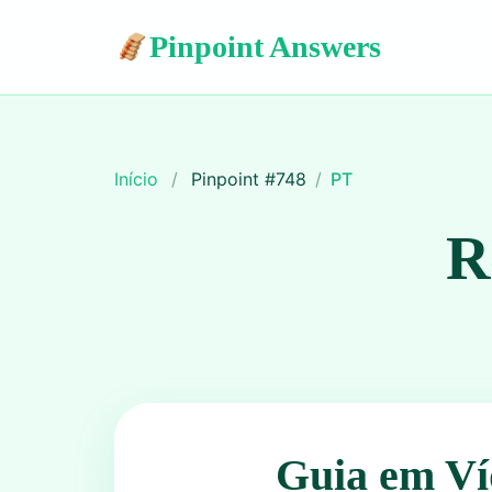
Pinpoint Answers
Início
/
Pinpoint #
748
/
PT
R
Guia em Ví