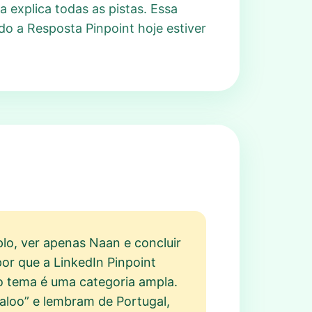
a explica todas as pistas. Essa
ndo a Resposta Pinpoint hoje estiver
lo, ver apenas Naan e concluir
or que a LinkedIn Pinpoint
 o tema é uma categoria ampla.
aloo” e lembram de Portugal,