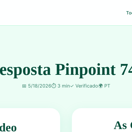
To
esposta Pinpoint 7
📅
5/18/2026
⏱️
3 min
✓
Verificado
🌍
PT
As 
deo