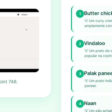
Butter chic
1
💡
Um curry crem
amplamente conhe
Vindaloo
2
💡
Um prato de c
popular na cozin
Palak pane
3
💡
Um prato indi
oint 748.
paneer.
Naan
4
💡
Um pão achat