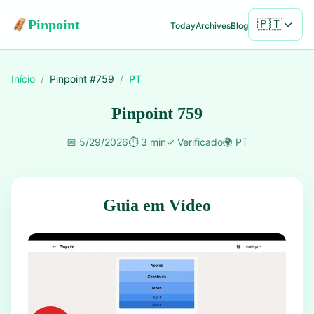
Pinpoint
🇵🇹
Today
Archives
Blog
Início
/
Pinpoint #
759
/
PT
Pinpoint 759
📅
5/29/2026
⏱️
3 min
✓
Verificado
🌍
PT
Guia em Vídeo