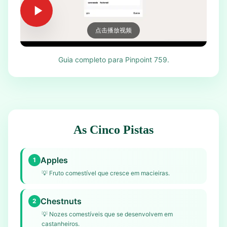
点击播放视频
Guia completo para Pinpoint 759.
As Cinco Pistas
Apples
1
💡
Fruto comestível que cresce em macieiras.
Chestnuts
2
💡
Nozes comestíveis que se desenvolvem em
castanheiros.