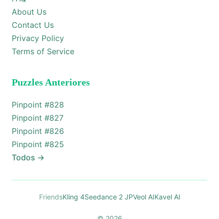
About Us
Contact Us
Privacy Policy
Terms of Service
Puzzles Anteriores
Pinpoint #
828
Pinpoint #
827
Pinpoint #
826
Pinpoint #
825
Todos
→
Friends
Kling 4
Seedance 2 JP
Veol AI
Kavel AI
© 2026