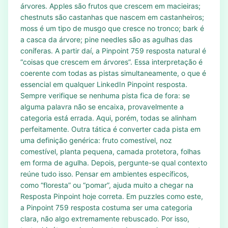
árvores. Apples são frutos que crescem em macieiras;
chestnuts são castanhas que nascem em castanheiros;
moss é um tipo de musgo que cresce no tronco; bark é
a casca da árvore; pine needles são as agulhas das
coníferas. A partir daí, a Pinpoint 759 resposta natural é
“coisas que crescem em árvores”. Essa interpretação é
coerente com todas as pistas simultaneamente, o que é
essencial em qualquer LinkedIn Pinpoint resposta.
Sempre verifique se nenhuma pista fica de fora: se
alguma palavra não se encaixa, provavelmente a
categoria está errada. Aqui, porém, todas se alinham
perfeitamente. Outra tática é converter cada pista em
uma definição genérica: fruto comestível, noz
comestível, planta pequena, camada protetora, folhas
em forma de agulha. Depois, pergunte-se qual contexto
reúne tudo isso. Pensar em ambientes específicos,
como “floresta” ou “pomar”, ajuda muito a chegar na
Resposta Pinpoint hoje correta. Em puzzles como este,
a Pinpoint 759 resposta costuma ser uma categoria
clara, não algo extremamente rebuscado. Por isso,