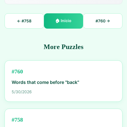
🏠
Início
← #
758
#
760
→
More Puzzles
#
760
Words that come before "back"
5/30/2026
#
758