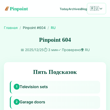
Pinpoint
🇷🇺
Today
Archives
Blog
Главная
/
Pinpoint #
604
/
RU
Pinpoint 604
📅
2025/12/25
⏱️
3 мин
✓
Проверено
🌍
RU
Пять Подсказок
Television sets
1
Garage doors
2