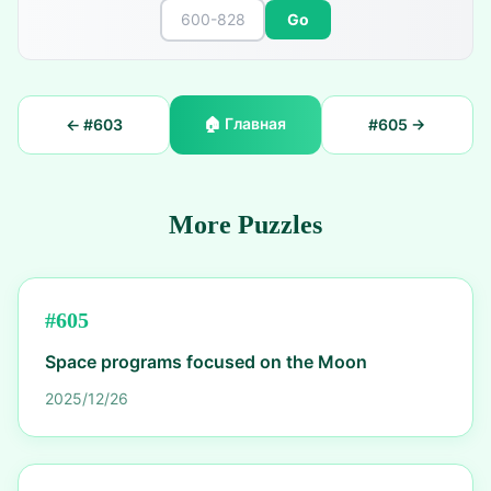
Go
🏠
Главная
← #
603
#
605
→
More Puzzles
#
605
Space programs focused on the Moon
2025/12/26