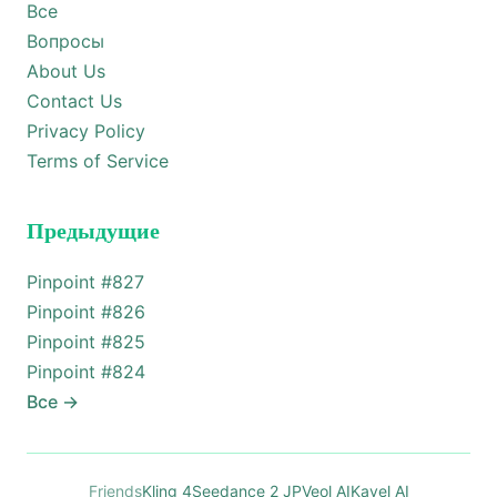
Все
Вопросы
About Us
Contact Us
Privacy Policy
Terms of Service
Предыдущие
Pinpoint #
827
Pinpoint #
826
Pinpoint #
825
Pinpoint #
824
Все
→
Friends
Kling 4
Seedance 2 JP
Veol AI
Kavel AI