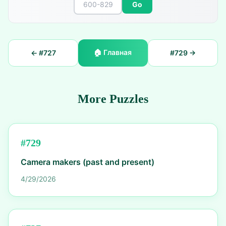
Go
🏠
Главная
← #
727
#
729
→
More Puzzles
#
729
Camera makers (past and present)
4/29/2026