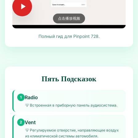
点击播放视频
Полный гид для Pinpoint 728.
Пять Подсказок
Radio
1
💡
Встроенная в приборную панель аудиосистема.
Vent
2
💡
Регулируемое отверстие, направляющее воздух
из климатической системы автомобиля.