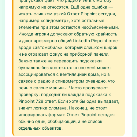
пропускают факт, что радио и vent к мотору
напрямую не относятся. Ещё одна ошибка —
искать слишком узкий Ответ Pinpoint сегодня,
например «спидометр», хотя остальные
элементы при этом остаются необъяснёнными.
Иногда игроки допускают обратную крайность
и дают чрезмерно общий LinkedIn Pinpoint ответ
вроде «автомобиль», который слишком широк
и не отражает фокус на приборной панели.
Важно также не переводить подсказки
буквально без контекста: слово vent может
ассоциироваться с вентиляцией дома, но в
связке с радио и спидометром очевидно, что
речь о салоне машины. Часто пропускают
проверку: подходит ли каждая подсказка к
Pinpoint 728 ответ. Если хотя бы одна выпадает,
значит логика сломана. Наконец, не стоит
игнорировать формат: Ответ Pinpoint сегодня
обычно один, обобщающий, а не список
отдельных объектов.