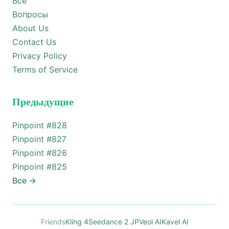
Все
Вопросы
About Us
Contact Us
Privacy Policy
Terms of Service
Предыдущие
Pinpoint #
828
Pinpoint #
827
Pinpoint #
826
Pinpoint #
825
Все
→
Friends
Kling 4
Seedance 2 JP
Veol AI
Kavel AI