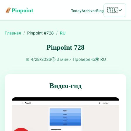
Pinpoint
🇷🇺
Today
Archives
Blog
Главная
/
Pinpoint #
728
/
RU
Pinpoint 728
📅
4/28/2026
⏱️
3 мин
✓
Проверено
🌍
RU
Видео-гид