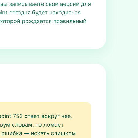
 вы записываете свои версии для
nt сегодня будет находиться
 которой рождается правильный
int 752 ответ вокруг нее,
двум словам, но ломает
ая ошибка — искать слишком