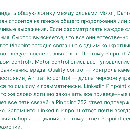
идеть общую логику между словами Motor, Damage, 
дач строится на поиске общего продолжения или 
йчивые выражения. Если рассматривать каждое с
я, быстро выясняется, что все они естественно 
вет Pinpoint сегодня связан не с одним конкретны
во следует после разных слов. Поэтому Pinpoint 
овом control». Motor control описывает управлен
раничению вреда, Quality control — контроль каче
сстоянии, Air traffic control — диспетчерское у
я по смыслу и грамматически. LinkedIn Pinpoint 
 то же слово логично закончить все приведенные 
яет все пять связей, а Pinpoint 752 ответ подтвер
 Запомните: LinkedIn Pinpoint ответ почти всег
ный набор ассоциаций, поэтому ответ Pinpoint се
ражений.