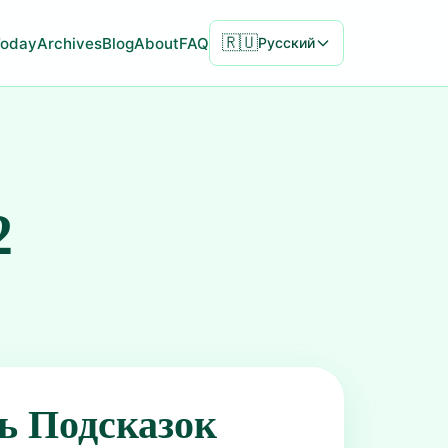
🇷🇺
Today
Archives
Blog
About
FAQ
Русский
2
ь Подсказок