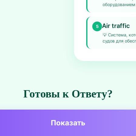
оборудованием 
Air traffic
5
💡
Система, ко
судов для обес
Готовы к Ответу?
Показать