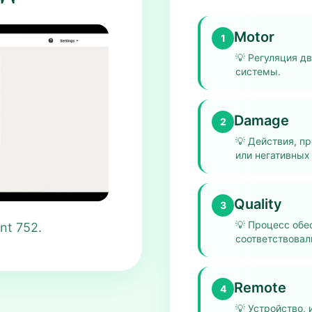
Motor
1
💡
Регуляция дв
системы.
Damage
2
💡
Действия, п
или негативных
Quality
3
💡
Процесс обес
nt 752.
соответствовал
Remote
4
💡
Устройство, 