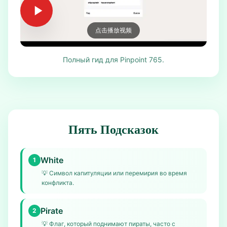
点击播放视频
Полный гид для Pinpoint 765.
Пять Подсказок
White
1
💡
Символ капитуляции или перемирия во время
конфликта.
Pirate
2
💡
Флаг, который поднимают пираты, часто с