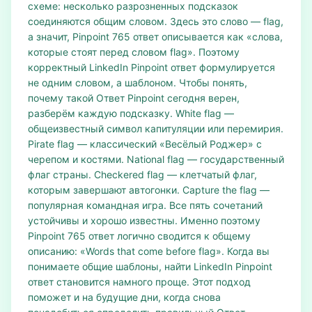
схеме: несколько разрозненных подсказок
соединяются общим словом. Здесь это слово — flag,
а значит, Pinpoint 765 ответ описывается как «слова,
которые стоят перед словом flag». Поэтому
корректный LinkedIn Pinpoint ответ формулируется
не одним словом, а шаблоном. Чтобы понять,
почему такой Ответ Pinpoint сегодня верен,
разберём каждую подсказку. White flag —
общеизвестный символ капитуляции или перемирия.
Pirate flag — классический «Весёлый Роджер» с
черепом и костями. National flag — государственный
флаг страны. Checkered flag — клетчатый флаг,
которым завершают автогонки. Capture the flag —
популярная командная игра. Все пять сочетаний
устойчивы и хорошо известны. Именно поэтому
Pinpoint 765 ответ логично сводится к общему
описанию: «Words that come before flag». Когда вы
понимаете общие шаблоны, найти LinkedIn Pinpoint
ответ становится намного проще. Этот подход
поможет и на будущие дни, когда снова