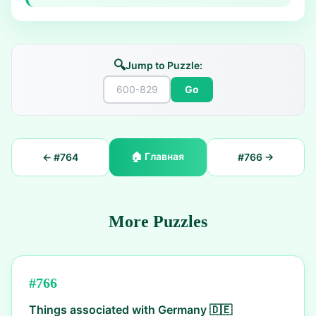
🔍
Jump to Puzzle:
Go
🏠
Главная
← #
764
#
766
→
More Puzzles
#
766
Things associated with Germany 🇩🇪