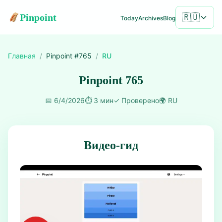
Pinpoint
🇷🇺
Today
Archives
Blog
Главная
/
Pinpoint #
765
/
RU
Pinpoint 765
📅
6/4/2026
⏱️
3 мин
✓
Проверено
🌍
RU
Видео-гид