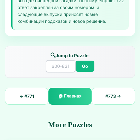
выходе очередной загадки. Поэтому Pinpoint 772
ответ закреплен за своим номером, а
следующие выпуски приносят новые
комбинации подсказок и новое решение.
🔍
Jump to Puzzle:
Go
🏠
Главная
← #
771
#
773
→
More Puzzles