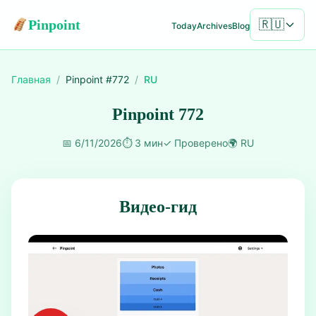
Pinpoint
🇷🇺
Today
Archives
Blog
Главная
/
Pinpoint #
772
/
RU
Pinpoint 772
📅
6/11/2026
⏱️
3 мин
✓
Проверено
🌍
RU
Видео-гид