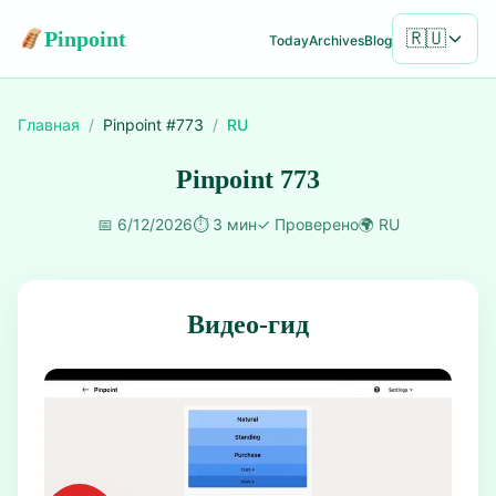
Pinpoint
🇷🇺
Today
Archives
Blog
Главная
/
Pinpoint #
773
/
RU
Pinpoint 773
📅
6/12/2026
⏱️
3 мин
✓
Проверено
🌍
RU
Видео-гид