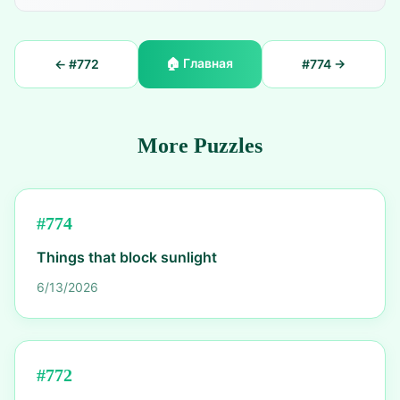
🏠
Главная
← #
772
#
774
→
More Puzzles
#
774
Things that block sunlight
6/13/2026
#
772