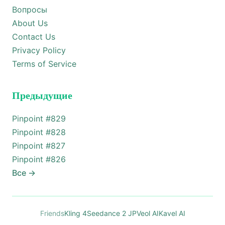
Вопросы
About Us
Contact Us
Privacy Policy
Terms of Service
Предыдущие
Pinpoint #
829
Pinpoint #
828
Pinpoint #
827
Pinpoint #
826
Все
→
Friends
Kling 4
Seedance 2 JP
Veol AI
Kavel AI