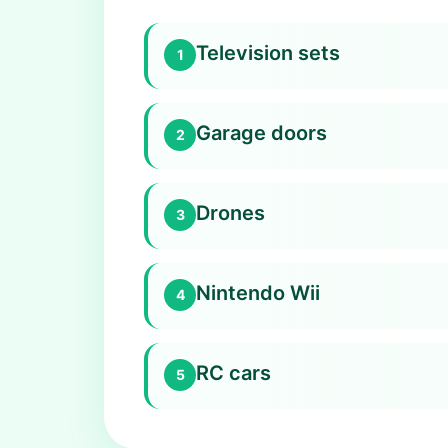
Television sets
1
Garage doors
2
Drones
3
Nintendo Wii
4
RC cars
5