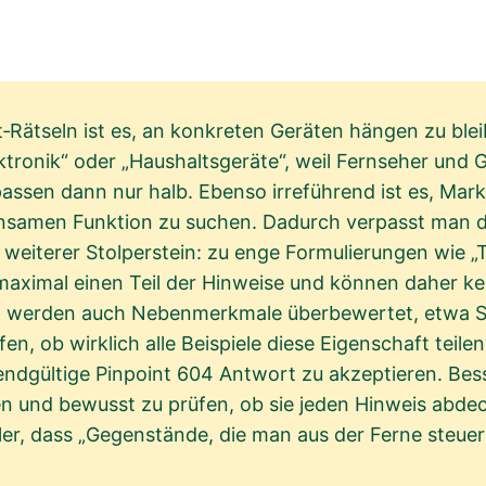
nt‑Rätseln ist es, an konkreten Geräten hängen zu ble
ktronik“ oder „Haushaltsgeräte“, weil Fernseher und 
sen dann nur halb. Ebenso irreführend ist es, Mark
einsamen Funktion zu suchen. Dadurch verpasst man d
n weiterer Stolperstein: zu enge Formulierungen wie
 maximal einen Teil der Hinweise und können daher ke
l werden auch Nebenmerkmale überbewertet, etwa 
en, ob wirklich alle Beispiele diese Eigenschaft teil
endgültige Pinpoint 604 Antwort zu akzeptieren. Bess
en und bewusst zu prüfen, ob sie jeden Hinweis abde
ler, dass „Gegenstände, die man aus der Ferne steuer