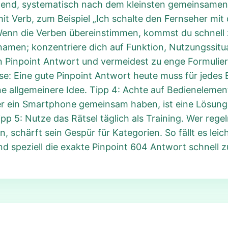
eidend, systematisch nach dem kleinsten gemeinsamen
it Verb, zum Beispiel „Ich schalte den Fernseher mit 
enn die Verben übereinstimmen, kommst du schnell z
namen; konzentriere dich auf Funktion, Nutzungssitu
In Pinpoint Antwort und vermeidest zu enge Formulie
: Eine gute Pinpoint Antwort heute muss für jedes Be
eine allgemeinere Idee. Tipp 4: Achte auf Bedieneleme
er ein Smartphone gemeinsam haben, ist eine Lösung
p 5: Nutze das Rätsel täglich als Training. Wer rege
, schärft sein Gespür für Kategorien. So fällt es lei
 speziell die exakte Pinpoint 604 Antwort schnell zu