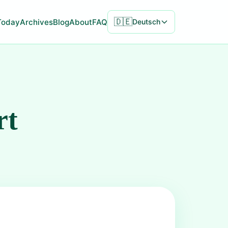
🇩🇪
Today
Archives
Blog
About
FAQ
Deutsch
rt