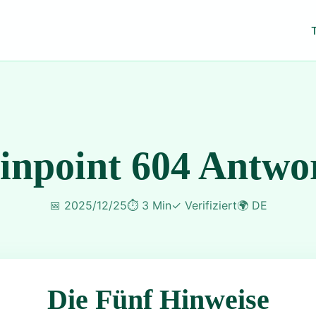
inpoint 604 Antwo
📅
2025/12/25
⏱️
3 Min
✓
Verifiziert
🌍
DE
Die Fünf Hinweise