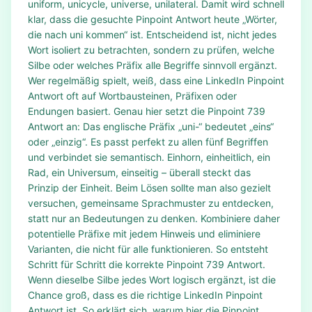
uniform, unicycle, universe, unilateral. Damit wird schnell
klar, dass die gesuchte Pinpoint Antwort heute „Wörter,
die nach uni kommen“ ist. Entscheidend ist, nicht jedes
Wort isoliert zu betrachten, sondern zu prüfen, welche
Silbe oder welches Präfix alle Begriffe sinnvoll ergänzt.
Wer regelmäßig spielt, weiß, dass eine LinkedIn Pinpoint
Antwort oft auf Wortbausteinen, Präfixen oder
Endungen basiert. Genau hier setzt die Pinpoint 739
Antwort an: Das englische Präfix „uni-“ bedeutet „eins“
oder „einzig“. Es passt perfekt zu allen fünf Begriffen
und verbindet sie semantisch. Einhorn, einheitlich, ein
Rad, ein Universum, einseitig – überall steckt das
Prinzip der Einheit. Beim Lösen sollte man also gezielt
versuchen, gemeinsame Sprachmuster zu entdecken,
statt nur an Bedeutungen zu denken. Kombiniere daher
potentielle Präfixe mit jedem Hinweis und eliminiere
Varianten, die nicht für alle funktionieren. So entsteht
Schritt für Schritt die korrekte Pinpoint 739 Antwort.
Wenn dieselbe Silbe jedes Wort logisch ergänzt, ist die
Chance groß, dass es die richtige LinkedIn Pinpoint
Antwort ist. So erklärt sich, warum hier die Pinpoint