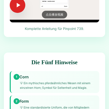
点击播放视频
Komplette Anleitung für Pinpoint 739.
Die Fünf Hinweise
Corn
1
💡
Ein mythisches pferdeähnliches Wesen mit einem
einzelnen Horn; Symbol für Seltenheit und Magie.
Form
2
💡
Eine standardisierte Uniform, die von Mitgliedern