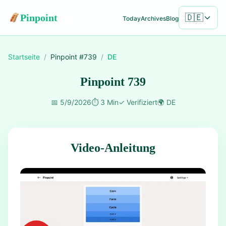
Pinpoint
🇩🇪
Today
Archives
Blog
Startseite
/
Pinpoint #
739
/
DE
Pinpoint 739
📅
5/9/2026
⏱️
3 Min
✓
Verifiziert
🌍
DE
Video-Anleitung