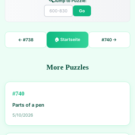
🔍
Jump to Puzzle:
Go
🏠
Startseite
← #
738
#
740
→
More Puzzles
#
740
Parts of a pen
5/10/2026