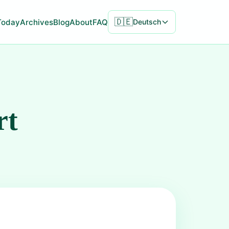
🇩🇪
Today
Archives
Blog
About
FAQ
Deutsch
rt