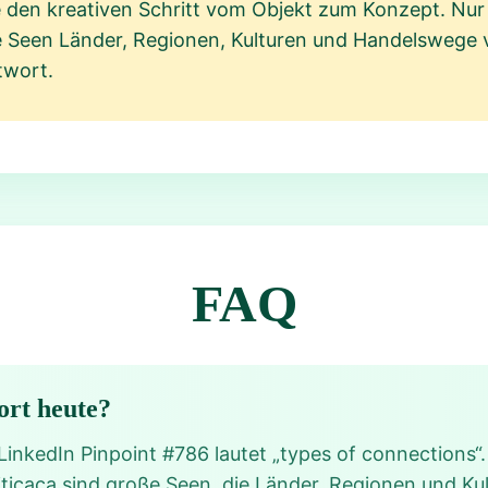
le den kreativen Schritt vom Objekt zum Konzept. Nu
ie Seen Länder, Regionen, Kulturen und Handelswege v
twort.
FAQ
ort heute?
LinkedIn Pinpoint #786 lautet „types of connections“
iticaca sind große Seen, die Länder, Regionen und Ku