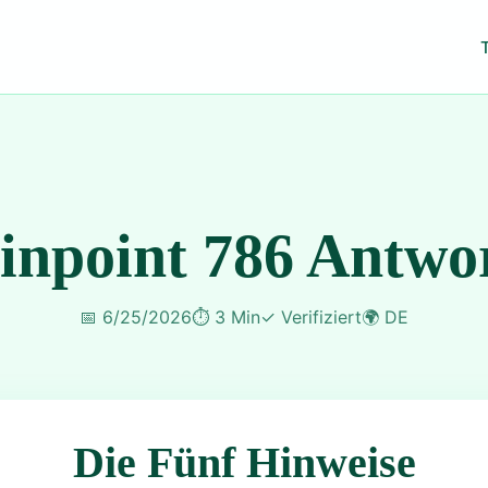
inpoint 786 Antwo
📅
6/25/2026
⏱️
3 Min
✓
Verifiziert
🌍
DE
Die Fünf Hinweise