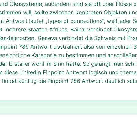
nd Ökosysteme; außerdem sind sie oft über Flüsse o
stimmen will, sollte zwischen konkreten Objekten u
nt Antwort lautet „types of connections“, weil jeder
et mehrere Staaten Afrikas, Baikal verbindet Ökosy
ndelsrouten, Geneva verbindet die Schweiz mit Fran
 Pinpoint 786 Antwort abstrahiert also von einzelnen
ffensichtliche Kategorie zu bestimmen und anschließ
r Ersteller wohl im Sinn hatte. So gelangt man schri
 diese LinkedIn Pinpoint Antwort logisch und themat
 findet künftig die Pinpoint 786 Antwort deutlich schn