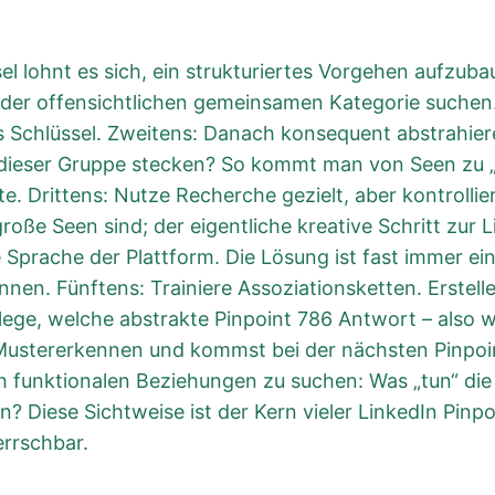
el lohnt es sich, ein strukturiertes Vorgehen aufzuba
der offensichtlichen gemeinsamen Kategorie suchen. 
 Schlüssel. Zweitens: Danach konsequent abstrahier
 dieser Gruppe stecken? So kommt man von Seen zu „
te. Drittens: Nutze Recherche gezielt, aber kontrolli
roße Seen sind; der eigentliche kreative Schritt zur 
ie Sprache der Plattform. Die Lösung ist fast immer ei
nen. Fünftens: Trainiere Assoziationsketten. Erstelle
lege, welche abstrakte Pinpoint 786 Antwort – also
Mustererkennen und kommst bei der nächsten Pinpoi
nach funktionalen Beziehungen zu suchen: Was „tun“ di
? Diese Sichtweise ist der Kern vieler LinkedIn Pin
errschbar.