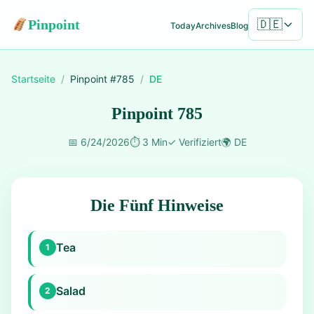
Pinpoint
🇩🇪
Today
Archives
Blog
Startseite
/
Pinpoint #
785
/
DE
Pinpoint 785
📅
6/24/2026
⏱️
3 Min
✓
Verifiziert
🌍
DE
Die Fünf Hinweise
Tea
1
Salad
2