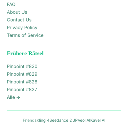
FAQ
About Us
Contact Us
Privacy Policy
Terms of Service
Frühere Rätsel
Pinpoint #
830
Pinpoint #
829
Pinpoint #
828
Pinpoint #
827
Alle
→
Friends
Kling 4
Seedance 2 JP
Veol AI
Kavel AI