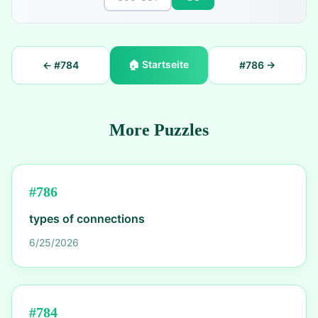
🏠
Startseite
← #
784
#
786
→
More Puzzles
#
786
types of connections
6/25/2026
#
784