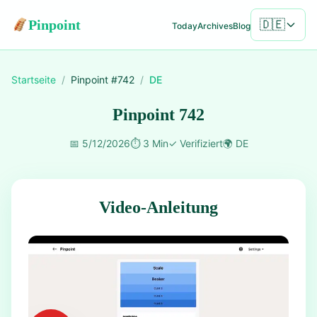
Pinpoint
🇩🇪
Today
Archives
Blog
Startseite
/
Pinpoint #
742
/
DE
Pinpoint 742
📅
5/12/2026
⏱️
3 Min
✓
Verifiziert
🌍
DE
Video-Anleitung