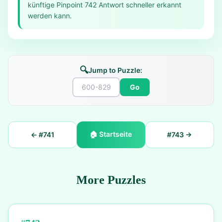
künftige Pinpoint 742 Antwort schneller erkannt
werden kann.
🔍
Jump to Puzzle:
Go
🏠
Startseite
← #
741
#
743
→
More Puzzles