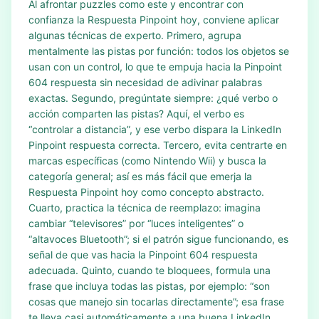
Al afrontar puzzles como este y encontrar con
confianza la Respuesta Pinpoint hoy, conviene aplicar
algunas técnicas de experto. Primero, agrupa
mentalmente las pistas por función: todos los objetos se
usan con un control, lo que te empuja hacia la Pinpoint
604 respuesta sin necesidad de adivinar palabras
exactas. Segundo, pregúntate siempre: ¿qué verbo o
acción comparten las pistas? Aquí, el verbo es
“controlar a distancia”, y ese verbo dispara la LinkedIn
Pinpoint respuesta correcta. Tercero, evita centrarte en
marcas específicas (como Nintendo Wii) y busca la
categoría general; así es más fácil que emerja la
Respuesta Pinpoint hoy como concepto abstracto.
Cuarto, practica la técnica de reemplazo: imagina
cambiar “televisores” por “luces inteligentes” o
“altavoces Bluetooth”; si el patrón sigue funcionando, es
señal de que vas hacia la Pinpoint 604 respuesta
adecuada. Quinto, cuando te bloquees, formula una
frase que incluya todas las pistas, por ejemplo: “son
cosas que manejo sin tocarlas directamente”; esa frase
te lleva casi automáticamente a una buena LinkedIn