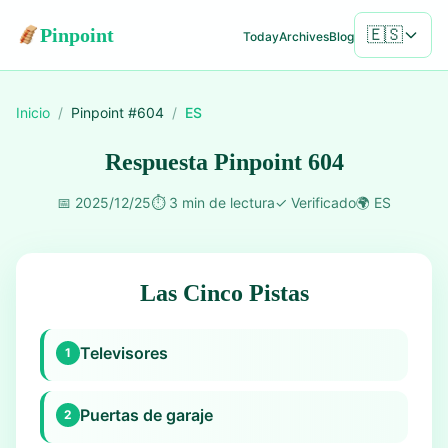
Pinpoint
🇪🇸
Today
Archives
Blog
Inicio
/
Pinpoint #
604
/
ES
Respuesta Pinpoint 604
📅
2025/12/25
⏱️
3 min de lectura
✓
Verificado
🌍
ES
Las Cinco Pistas
Televisores
1
Puertas de garaje
2