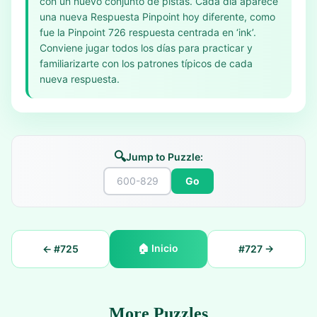
con un nuevo conjunto de pistas. Cada día aparece
una nueva Respuesta Pinpoint hoy diferente, como
fue la Pinpoint 726 respuesta centrada en ‘ink’.
Conviene jugar todos los días para practicar y
familiarizarte con los patrones típicos de cada
nueva respuesta.
🔍
Jump to Puzzle:
Go
🏠
Inicio
← #
725
#
727
→
More Puzzles