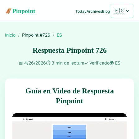
Pinpoint
🇪🇸
Today
Archives
Blog
Inicio
/
Pinpoint #
726
/
ES
Respuesta Pinpoint 726
📅
4/26/2026
⏱️
3 min de lectura
✓
Verificado
🌍
ES
Guía en Video de Respuesta
Pinpoint