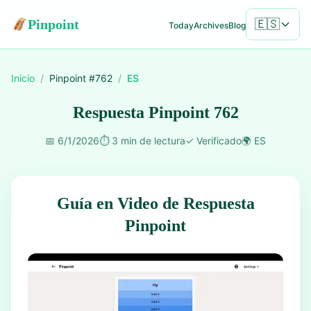
Pinpoint
🇪🇸
Today
Archives
Blog
Inicio
/
Pinpoint #
762
/
ES
Respuesta Pinpoint 762
📅
6/1/2026
⏱️
3 min de lectura
✓
Verificado
🌍
ES
Guía en Video de Respuesta
Pinpoint