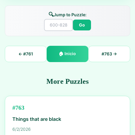
🔍
Jump to Puzzle:
Go
🏠
Inicio
← #
761
#
763
→
More Puzzles
#
763
Things that are black
6/2/2026