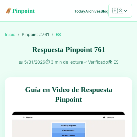
Pinpoint
🇪🇸
Today
Archives
Blog
Inicio
/
Pinpoint #
761
/
ES
Respuesta Pinpoint 761
📅
5/31/2026
⏱️
3 min de lectura
✓
Verificado
🌍
ES
Guía en Video de Respuesta
Pinpoint