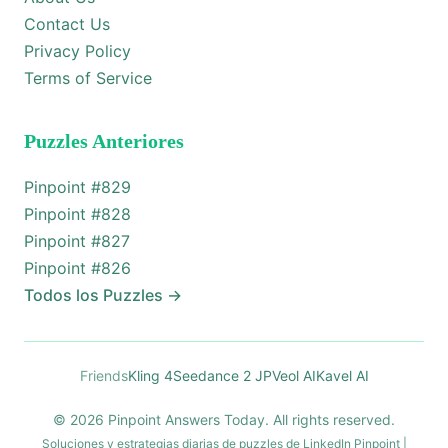
Contact Us
Privacy Policy
Terms of Service
Puzzles Anteriores
Pinpoint #
829
Pinpoint #
828
Pinpoint #
827
Pinpoint #
826
Todos los Puzzles
→
Friends
Kling 4
Seedance 2 JP
Veol AI
Kavel AI
© 2026 Pinpoint Answers Today. All rights reserved.
Soluciones y estrategias diarias de puzzles de LinkedIn Pinpoint |