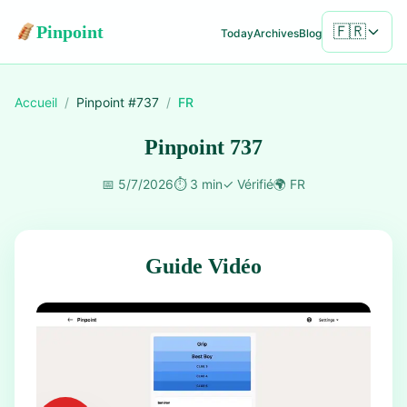
Pinpoint
🇫🇷
Today
Archives
Blog
Accueil
/
Pinpoint #
737
/
FR
Pinpoint 737
📅
5/7/2026
⏱️
3 min
✓
Vérifié
🌍
FR
Guide Vidéo