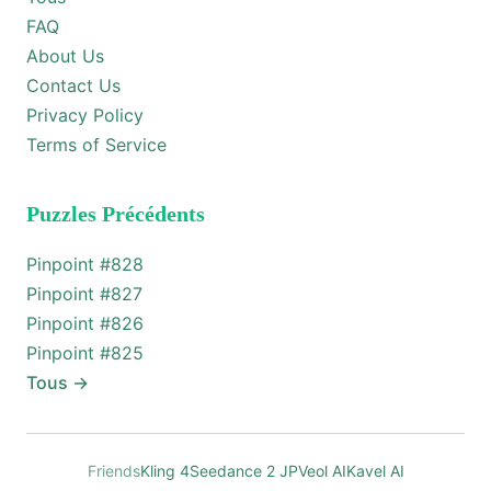
FAQ
About Us
Contact Us
Privacy Policy
Terms of Service
Puzzles Précédents
Pinpoint #
828
Pinpoint #
827
Pinpoint #
826
Pinpoint #
825
Tous
→
Friends
Kling 4
Seedance 2 JP
Veol AI
Kavel AI