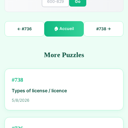
Go
🏠
Accueil
← #
736
#
738
→
More Puzzles
#
738
Types of license / licence
5/8/2026