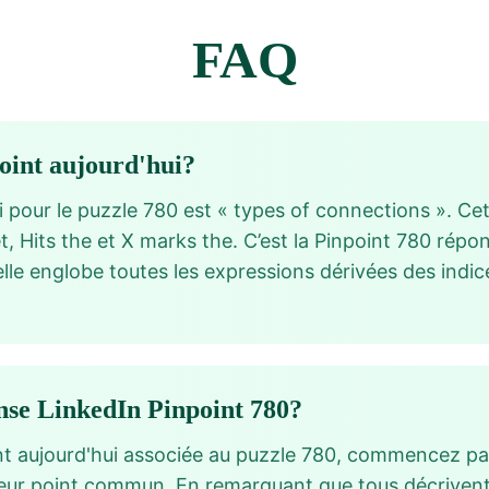
FAQ
point aujourd'hui?
 pour le puzzle 780 est « types of connections ». Cet
t, Hits the et X marks the. C’est la Pinpoint 780 ré
 elle englobe toutes les expressions dérivées des indic
se LinkedIn Pinpoint 780?
nt aujourd'hui associée au puzzle 780, commencez pa
z leur point commun. En remarquant que tous décrive