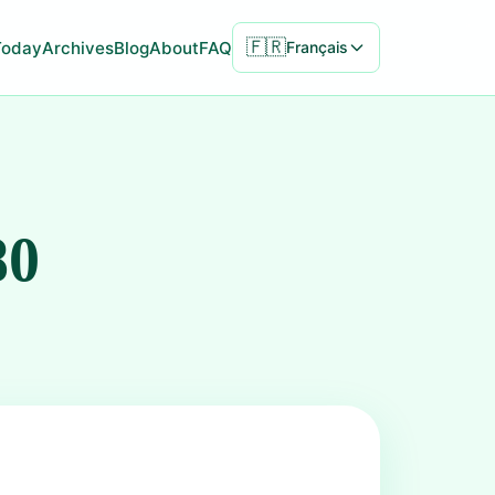
🇫🇷
Today
Archives
Blog
About
FAQ
Français
80