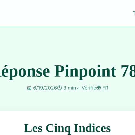
éponse Pinpoint 7
📅
6/19/2026
⏱️
3 min
✓
Vérifié
🌍
FR
Les Cinq Indices