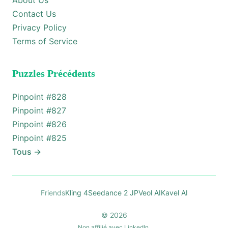
About Us
Contact Us
Privacy Policy
Terms of Service
Puzzles Précédents
Pinpoint #
828
Pinpoint #
827
Pinpoint #
826
Pinpoint #
825
Tous
→
Friends
Kling 4
Seedance 2 JP
Veol AI
Kavel AI
© 2026
Non affilié avec LinkedIn.