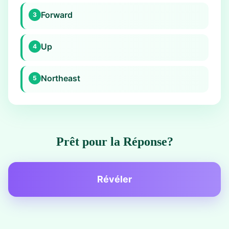
Forward
3
Up
4
Northeast
5
Prêt pour la Réponse?
Révéler