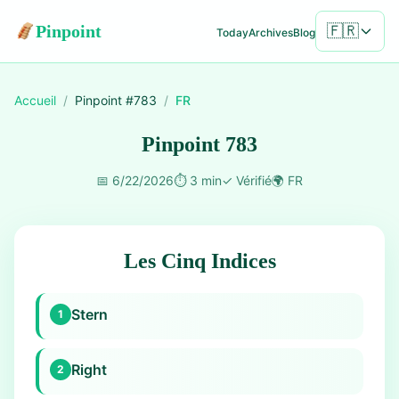
Pinpoint
🇫🇷
Today
Archives
Blog
Accueil
/
Pinpoint #
783
/
FR
Pinpoint 783
📅
6/22/2026
⏱️
3 min
✓
Vérifié
🌍
FR
Les Cinq Indices
Stern
1
Right
2