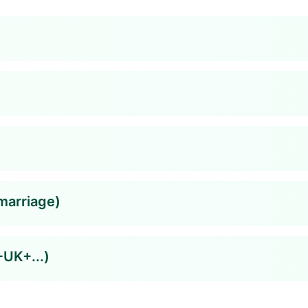
marriage)
+UK+...)