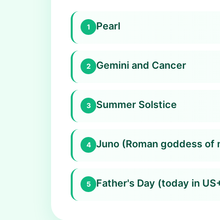
Pearl
1
Gemini and Cancer
2
Summer Solstice
3
Juno (Roman goddess of 
4
Father's Day (today in US
5