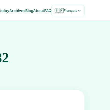
🇫🇷
Today
Archives
Blog
About
FAQ
Français
82