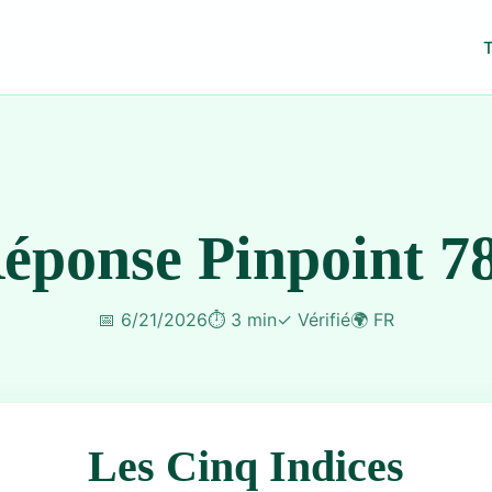
éponse Pinpoint 7
📅
6/21/2026
⏱️
3 min
✓
Vérifié
🌍
FR
Les Cinq Indices