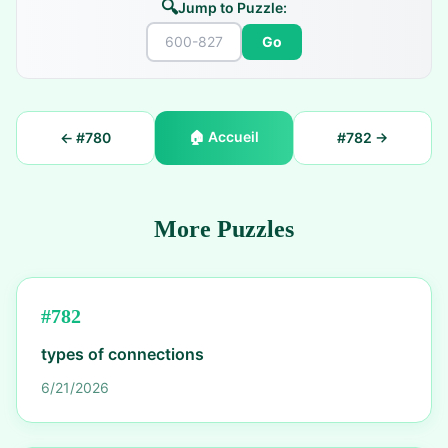
🔍
Jump to Puzzle:
Go
🏠
Accueil
← #
780
#
782
→
More Puzzles
#
782
types of connections
6/21/2026