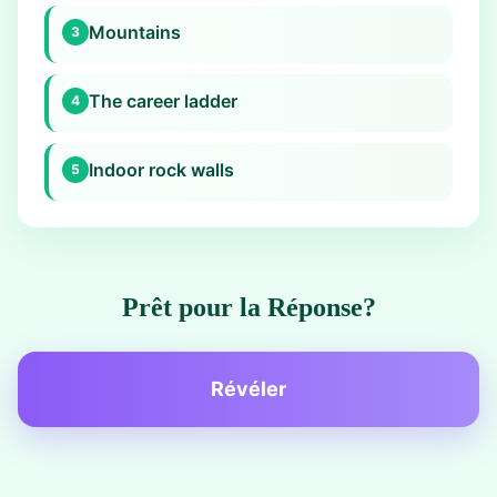
Mountains
3
The career ladder
4
Indoor rock walls
5
Prêt pour la Réponse?
Révéler