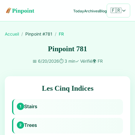
Pinpoint
🇫🇷
Today
Archives
Blog
Accueil
/
Pinpoint #
781
/
FR
Pinpoint 781
📅
6/20/2026
⏱️
3 min
✓
Vérifié
🌍
FR
Les Cinq Indices
Stairs
1
Trees
2