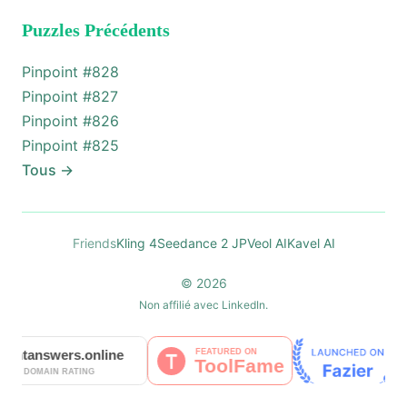
Puzzles Précédents
Pinpoint #
828
Pinpoint #
827
Pinpoint #
826
Pinpoint #
825
Tous
→
Friends
Kling 4
Seedance 2 JP
Veol AI
Kavel AI
© 2026
Non affilié avec LinkedIn.