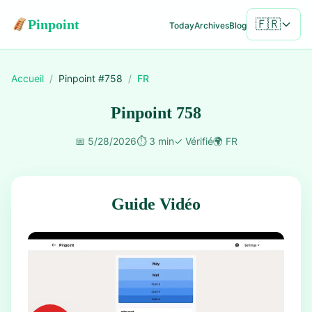
Pinpoint
🇫🇷
Today
Archives
Blog
Accueil
/
Pinpoint #
758
/
FR
Pinpoint 758
📅
5/28/2026
⏱️
3 min
✓
Vérifié
🌍
FR
Guide Vidéo