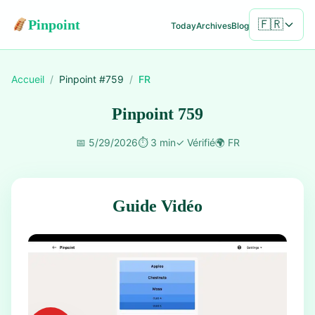
Pinpoint
🇫🇷
Today
Archives
Blog
Accueil
/
Pinpoint #
759
/
FR
Pinpoint 759
📅
5/29/2026
⏱️
3 min
✓
Vérifié
🌍
FR
Guide Vidéo