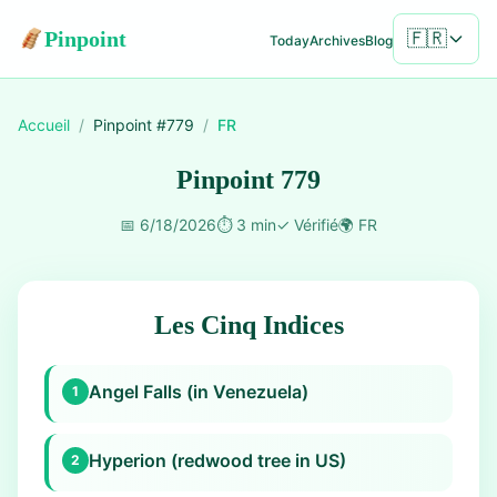
Pinpoint
🇫🇷
Today
Archives
Blog
Accueil
/
Pinpoint #
779
/
FR
Pinpoint 779
📅
6/18/2026
⏱️
3 min
✓
Vérifié
🌍
FR
Les Cinq Indices
Angel Falls (in Venezuela)
1
Hyperion (redwood tree in US)
2