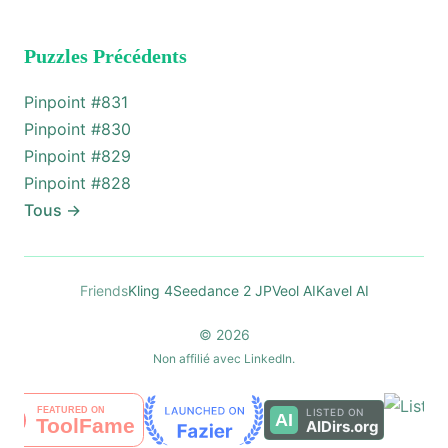
Puzzles Précédents
Pinpoint #
831
Pinpoint #
830
Pinpoint #
829
Pinpoint #
828
Tous
→
Friends
Kling 4
Seedance 2 JP
Veol AI
Kavel AI
© 2026
Non affilié avec LinkedIn.