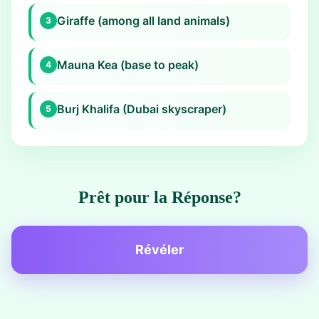
Giraffe (among all land animals)
3
Mauna Kea (base to peak)
4
Burj Khalifa (Dubai skyscraper)
5
Prêt pour la Réponse?
Révéler