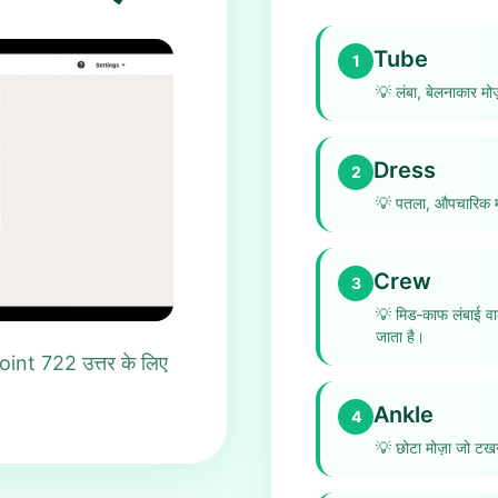
Tube
1
💡
लंबा, बेलनाकार मोज
Dress
2
💡
पतला, औपचारिक मो
Crew
3
💡
मिड‑काफ लंबाई वाल
जाता है।
int 722 उत्तर के लिए
Ankle
4
💡
छोटा मोज़ा जो टख