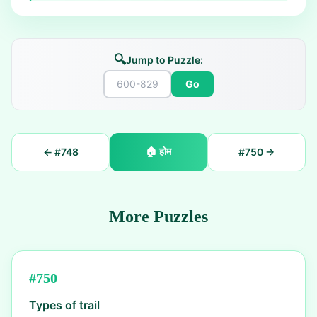
🔍
Jump to Puzzle:
Go
🏠
होम
← #
748
#
750
→
More Puzzles
#
750
Types of trail