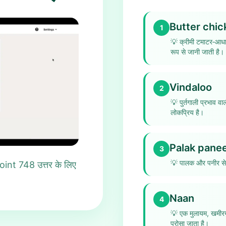
Butter chic
1
💡
क्रीमी टमाटर‑आधार
रूप से जानी जाती है।
Vindaloo
2
💡
पुर्तगाली प्रभाव 
लोकप्रिय है।
Palak pane
3
💡
पालक और पनीर से 
int 748 उत्तर के लिए
Naan
4
💡
एक मुलायम, खमीरयु
परोसा जाता है।