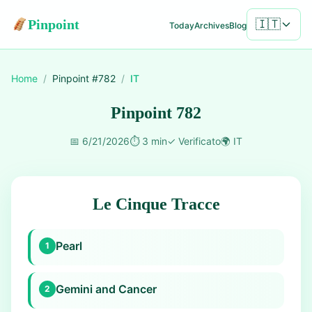
Pinpoint
🇮🇹
Today
Archives
Blog
Home
/
Pinpoint #
782
/
IT
Pinpoint 782
📅
6/21/2026
⏱️
3 min
✓
Verificato
🌍
IT
Le Cinque Tracce
Pearl
1
Gemini and Cancer
2