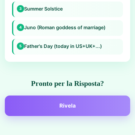
Summer Solstice
3
Juno (Roman goddess of marriage)
4
Father's Day (today in US+UK+...)
5
Pronto per la Risposta?
Rivela