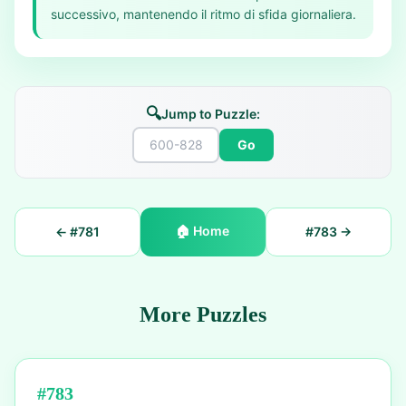
successivo, mantenendo il ritmo di sfida giornaliera.
🔍
Jump to Puzzle:
Go
🏠
Home
← #
781
#
783
→
More Puzzles
#
783