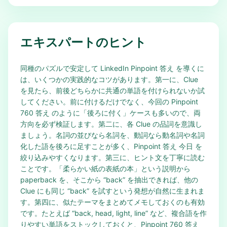
エキスパートのヒント
同種のパズルで安定して LinkedIn Pinpoint 答え を導くに
は、いくつかの実践的なコツがあります。第一に、Clue
を見たら、前後どちらかに共通の単語を付けられないか試
してください。前に付けるだけでなく、今回の Pinpoint
760 答え のように「後ろに付く」ケースも多いので、両
方向を必ず検証します。第二に、各 Clue の品詞を意識し
ましょう。名詞の並びなら名詞を、動詞なら動名詞や名詞
化した語を後ろに足すことが多く、Pinpoint 答え 今日 を
絞り込みやすくなります。第三に、ヒント文を丁寧に読む
ことです。「柔らかい紙の表紙の本」という説明から
paperback を、そこから “back” を抽出できれば、他の
Clue にも同じ “back” を試すという発想が自然に生まれま
す。第四に、似たテーマをまとめてメモしておくのも有効
です。たとえば “back, head, light, line” など、複合語を作
りやすい単語をストックしておくと、Pinpoint 760 答え