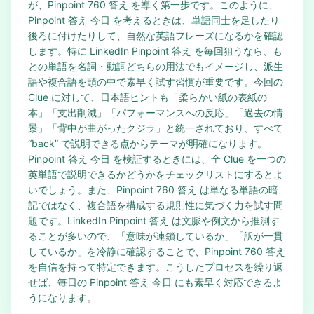
が、Pinpoint 760 答え を導く第一歩です。このように、
Pinpoint 答え 今日 を考えるときは、単語同士を足したり
後ろに付けたりして、自然な英語フレーズになるかを確認
します。特に LinkedIn Pinpoint 答え を毎回狙うなら、も
との単語を名詞・動詞どちらの用法でもイメージし、派生
語や複合語を頭の中で素早く試す習慣が重要です。今回の
Clue に対して、日本語ヒントも「柔らかい紙の表紙の
本」「支出削減」「パフォーマンスへの反応」「過去の情
景」「背中が曲がったクジラ」と統一されており、すべて
“back” で説明できる点からテーマが明確になります。
Pinpoint 答え 今日 を検証するときには、全 Clue を一つの
英単語で説明できるかどうかをチェックリストにするとよ
いでしょう。また、Pinpoint 760 答え は単なる単語の暗
記ではなく、複合語を構成する規則性に気づく力を試す問
題です。LinkedIn Pinpoint 答え は文脈や例文から推測す
ることが多いので、「意味が連鎖しているか」「訳が一貫
しているか」を冷静に確認することで、Pinpoint 760 答え
を自信を持って特定できます。こうしたプロセスを繰り返
せば、毎日の Pinpoint 答え 今日 にも素早く対応できるよ
うになります。