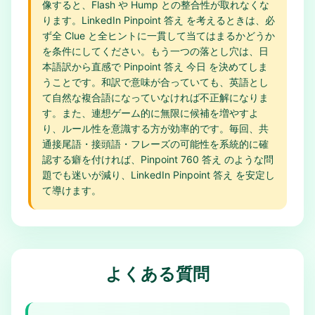
像すると、Flash や Hump との整合性が取れなくな
ります。LinkedIn Pinpoint 答え を考えるときは、必
ず全 Clue と全ヒントに一貫して当てはまるかどうか
を条件にしてください。もう一つの落とし穴は、日
本語訳から直感で Pinpoint 答え 今日 を決めてしま
うことです。和訳で意味が合っていても、英語とし
て自然な複合語になっていなければ不正解になりま
す。また、連想ゲーム的に無限に候補を増やすよ
り、ルール性を意識する方が効率的です。毎回、共
通接尾語・接頭語・フレーズの可能性を系統的に確
認する癖を付ければ、Pinpoint 760 答え のような問
題でも迷いが減り、LinkedIn Pinpoint 答え を安定し
て導けます。
よくある質問