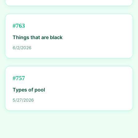
#
763
Things that are black
6/2/2026
#
757
Types of pool
5/27/2026