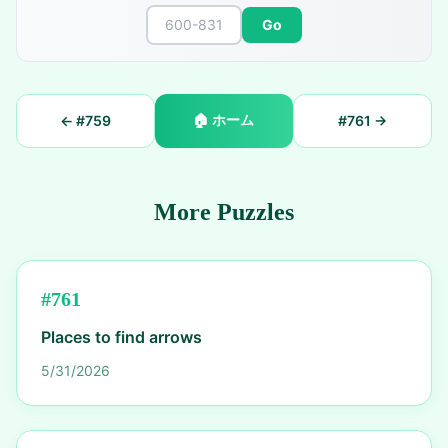
Go
🏠
ホーム
← #
759
#
761
→
More Puzzles
#
761
Places to find arrows
5/31/2026