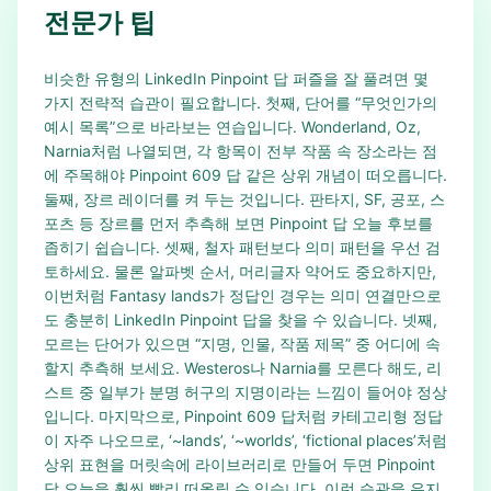
전문가 팁
비슷한 유형의 LinkedIn Pinpoint 답 퍼즐을 잘 풀려면 몇
가지 전략적 습관이 필요합니다. 첫째, 단어를 “무엇인가의
예시 목록”으로 바라보는 연습입니다. Wonderland, Oz,
Narnia처럼 나열되면, 각 항목이 전부 작품 속 장소라는 점
에 주목해야 Pinpoint 609 답 같은 상위 개념이 떠오릅니다.
둘째, 장르 레이더를 켜 두는 것입니다. 판타지, SF, 공포, 스
포츠 등 장르를 먼저 추측해 보면 Pinpoint 답 오늘 후보를
좁히기 쉽습니다. 셋째, 철자 패턴보다 의미 패턴을 우선 검
토하세요. 물론 알파벳 순서, 머리글자 약어도 중요하지만,
이번처럼 Fantasy lands가 정답인 경우는 의미 연결만으로
도 충분히 LinkedIn Pinpoint 답을 찾을 수 있습니다. 넷째,
모르는 단어가 있으면 “지명, 인물, 작품 제목” 중 어디에 속
할지 추측해 보세요. Westeros나 Narnia를 모른다 해도, 리
스트 중 일부가 분명 허구의 지명이라는 느낌이 들어야 정상
입니다. 마지막으로, Pinpoint 609 답처럼 카테고리형 정답
이 자주 나오므로, ‘~lands’, ‘~worlds’, ‘fictional places’처럼
상위 표현을 머릿속에 라이브러리로 만들어 두면 Pinpoint
답 오늘을 훨씬 빨리 떠올릴 수 있습니다. 이런 습관을 유지