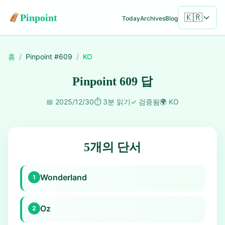
Pinpoint
🇰🇷
Today
Archives
Blog
홈
/
Pinpoint #
609
/
KO
Pinpoint 609 답
📅
2025/12/30
⏱️
3분 읽기
✓
검증됨
🌍
KO
5개의 단서
Wonderland
1
Oz
2