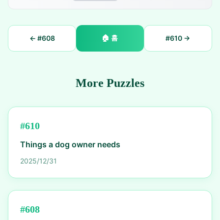
🏠
홈
← #
608
#
610
→
More Puzzles
#
610
Things a dog owner needs
2025/12/31
#
608