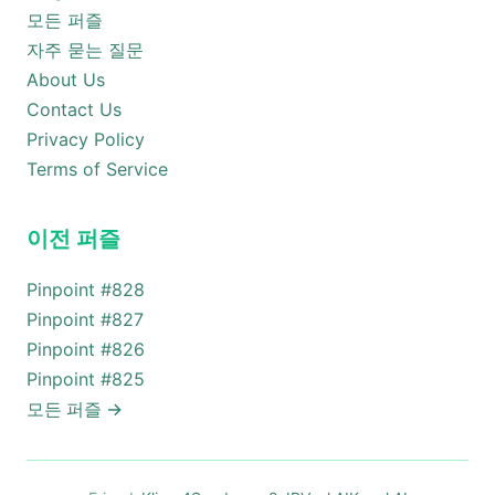
모든 퍼즐
자주 묻는 질문
About Us
Contact Us
Privacy Policy
Terms of Service
이전 퍼즐
Pinpoint #
828
Pinpoint #
827
Pinpoint #
826
Pinpoint #
825
모든 퍼즐
→