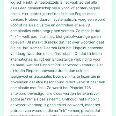
logisch klinkt. Bij taalpuzzels is het vaak zo dat alle
clues een gemeenschappelijk voor- of achtervoegsel
delen. Hier ontdek je snel dat je in het Engels moet
denken. Probeer daarom systematisch: voeg een woord
vóór of na elke clue toe en controleer of alle vijf
combinaties echte begrippen vormen. Zo merk je dat
“ink” + well, pad, stain, jet, blot geloofwaardige paren
oplevert. Dit maakt duidelijk dat het over woorden gaat
die na “ink” komen. Daarom luidt het Pinpoint antwoord
vandaag: woorden die na “ink” staan. Omdat LinkedIn
internationaal is, ligt een Engelstalige verbinding voor
de hand, wat het Pinpoint 726 antwoord versterkt. Het
LinkedIn Pinpoint antwoord draait dan ook om
taalgevoel en associatie. Door de hints te lezen zie je
bovendien dat elke beschrijving direct verwijst naar een
combinatie met “ink”. Zo wordt het Pinpoint 726
antwoord bevestigd: alle clues worden betekenisvol
zodra je “ink” als basis neemt. Onthoud: het Pinpoint
antwoord vandaag is geen enkel los woord, maar het
patroon van woorden die na “ink” komen; precies dat