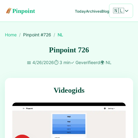
Pinpoint
🇳🇱
Today
Archives
Blog
Home
/
Pinpoint #
726
/
NL
Pinpoint 726
📅
4/26/2026
⏱️
3 min
✓
Geverifieerd
🌍
NL
Videogids