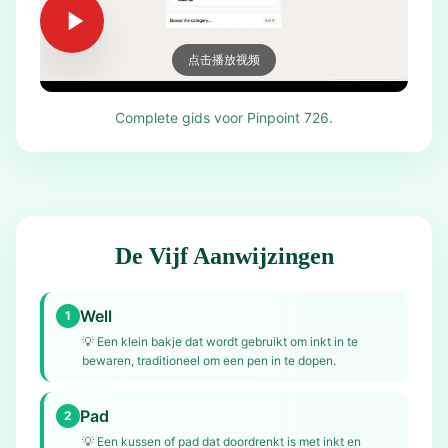
点击播放视频
Complete gids voor Pinpoint 726.
De Vijf Aanwijzingen
Well
1
💡
Een klein bakje dat wordt gebruikt om inkt in te
bewaren, traditioneel om een pen in te dopen.
Pad
2
💡
Een kussen of pad dat doordrenkt is met inkt en