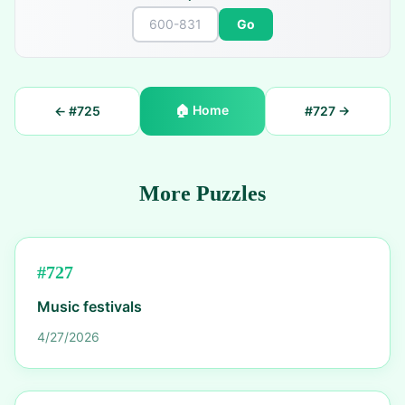
Go
🏠
Home
← #
725
#
727
→
More Puzzles
#
727
Music festivals
4/27/2026