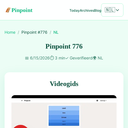
Pinpoint
🇳🇱
Today
Archives
Blog
Home
/
Pinpoint #
776
/
NL
Pinpoint 776
📅
6/15/2026
⏱️
3 min
✓
Geverifieerd
🌍
NL
Videogids