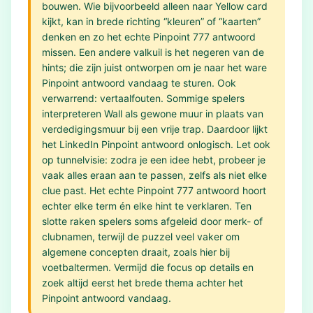
bouwen. Wie bijvoorbeeld alleen naar Yellow card
kijkt, kan in brede richting “kleuren” of “kaarten”
denken en zo het echte Pinpoint 777 antwoord
missen. Een andere valkuil is het negeren van de
hints; die zijn juist ontworpen om je naar het ware
Pinpoint antwoord vandaag te sturen. Ook
verwarrend: vertaalfouten. Sommige spelers
interpreteren Wall als gewone muur in plaats van
verdedigingsmuur bij een vrije trap. Daardoor lijkt
het LinkedIn Pinpoint antwoord onlogisch. Let ook
op tunnelvisie: zodra je een idee hebt, probeer je
vaak alles eraan aan te passen, zelfs als niet elke
clue past. Het echte Pinpoint 777 antwoord hoort
echter elke term én elke hint te verklaren. Ten
slotte raken spelers soms afgeleid door merk- of
clubnamen, terwijl de puzzel veel vaker om
algemene concepten draait, zoals hier bij
voetbaltermen. Vermijd die focus op details en
zoek altijd eerst het brede thema achter het
Pinpoint antwoord vandaag.