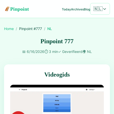
Pinpoint
🇳🇱
Today
Archives
Blog
Home
/
Pinpoint #
777
/
NL
Pinpoint 777
📅
6/16/2026
⏱️
3 min
✓
Geverifieerd
🌍
NL
Videogids