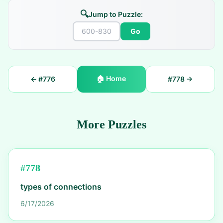
🔍
Jump to Puzzle:
Go
🏠
Home
← #
776
#
778
→
More Puzzles
#
778
types of connections
6/17/2026