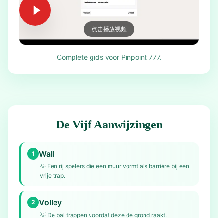
点击播放视频
Complete gids voor Pinpoint 777.
De Vijf Aanwijzingen
Wall
1
💡
Een rij spelers die een muur vormt als barrière bij een
vrije trap.
Volley
2
💡
De bal trappen voordat deze de grond raakt.