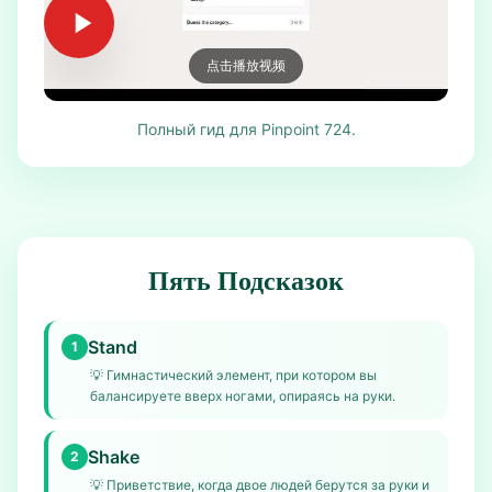
点击播放视频
Полный гид для Pinpoint 724.
Пять Подсказок
Stand
1
💡
Гимнастический элемент, при котором вы
балансируете вверх ногами, опираясь на руки.
Shake
2
💡
Приветствие, когда двое людей берутся за руки и