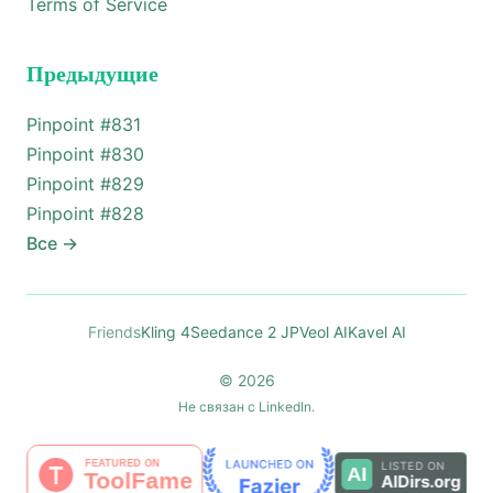
Terms of Service
Предыдущие
Pinpoint #
831
Pinpoint #
830
Pinpoint #
829
Pinpoint #
828
Все
→
Friends
Kling 4
Seedance 2 JP
Veol AI
Kavel AI
© 2026
Не связан с LinkedIn.