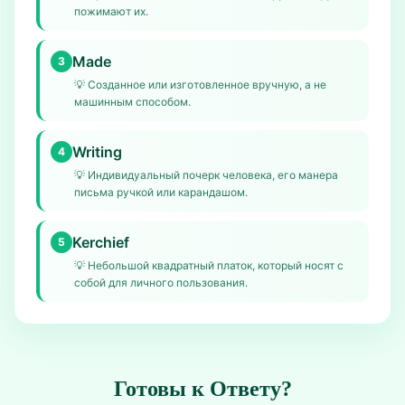
пожимают их.
Made
3
💡
Созданное или изготовленное вручную, а не
машинным способом.
Writing
4
💡
Индивидуальный почерк человека, его манера
письма ручкой или карандашом.
Kerchief
5
💡
Небольшой квадратный платок, который носят с
собой для личного пользования.
Готовы к Ответу?