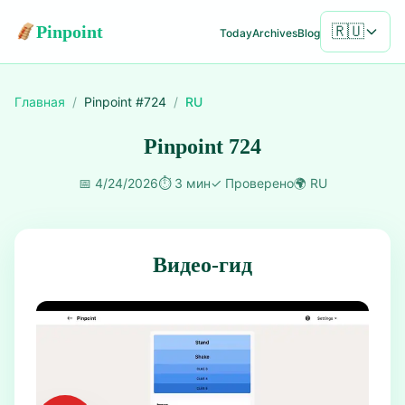
Pinpoint
🇷🇺
Today
Archives
Blog
Главная
/
Pinpoint #
724
/
RU
Pinpoint 724
📅
4/24/2026
⏱️
3 мин
✓
Проверено
🌍
RU
Видео-гид