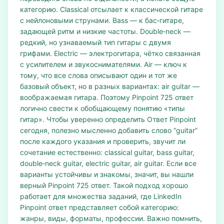
категорию. Classical отсылает к классической гитаре
с нейлоновыми струнами. Bass — к бас‑гитаре,
задающей ритм и низкие частоты. Double‑neck —
редкий, но узнаваемый тип гитары с двумя
грифами. Electric — электрогитара, чётко связанная
с усилителем и звукоснимателями. Air — ключ к
тому, что все слова описывают один и тот же
базовый объект, но в разных вариантах: air guitar —
воображаемая гитара. Поэтому Pinpoint 725 ответ
логично свести к обобщающему понятию «типы
гитар». Чтобы уверенно определить Ответ Pinpoint
сегодня, полезно мысленно добавить слово “guitar”
после каждого указания и проверить, звучит ли
сочетание естественно: classical guitar, bass guitar,
double‑neck guitar, electric guitar, air guitar. Если все
варианты устойчивы и знакомы, значит, вы нашли
верный Pinpoint 725 ответ. Такой подход хорошо
работает для множества заданий, где LinkedIn
Pinpoint ответ представляет собой категорию:
жанры, виды, форматы, профессии. Важно помнить,