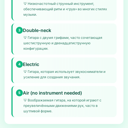
💡
Низкочастотный струнный инструмент,
обеспечивающий ритм и «грув» во многих стилях
музыки.
Double-neck
3
💡
Гитара с двумя грифами, часто сочетающая
шестиструнную и двенадцатиструнную
конфигурации.
Electric
4
💡
Гитара, которая использует звукосниматели и
усиление для создания звучания.
Air (no instrument needed)
5
💡
Воображаемая гитара, на которой играют с
преувеличёнными движениями рук, часто в
шутливой форме.