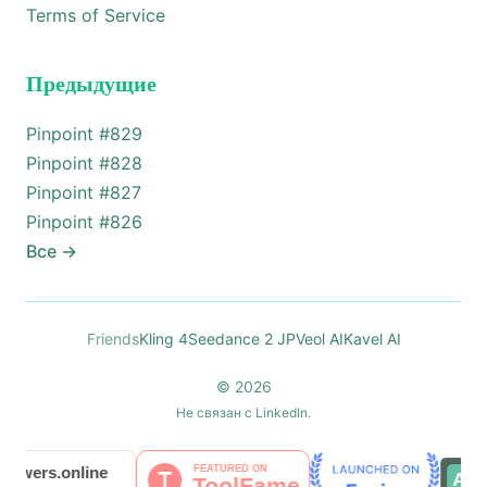
Terms of Service
Предыдущие
Pinpoint #
829
Pinpoint #
828
Pinpoint #
827
Pinpoint #
826
Все
→
Friends
Kling 4
Seedance 2 JP
Veol AI
Kavel AI
© 2026
Не связан с LinkedIn.