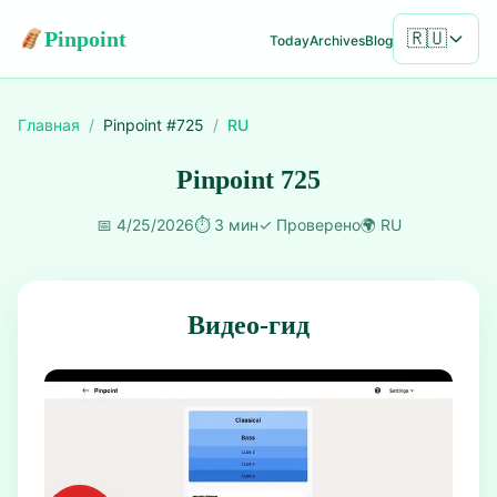
Pinpoint
🇷🇺
Today
Archives
Blog
Главная
/
Pinpoint #
725
/
RU
Pinpoint 725
📅
4/25/2026
⏱️
3 мин
✓
Проверено
🌍
RU
Видео-гид