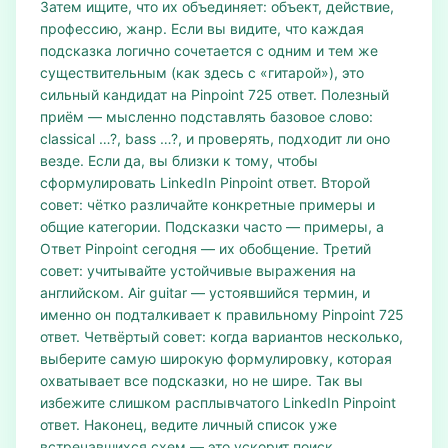
Затем ищите, что их объединяет: объект, действие,
профессию, жанр. Если вы видите, что каждая
подсказка логично сочетается с одним и тем же
существительным (как здесь с «гитарой»), это
сильный кандидат на Pinpoint 725 ответ. Полезный
приём — мысленно подставлять базовое слово:
classical …?, bass …?, и проверять, подходит ли оно
везде. Если да, вы близки к тому, чтобы
сформулировать LinkedIn Pinpoint ответ. Второй
совет: чётко различайте конкретные примеры и
общие категории. Подсказки часто — примеры, а
Ответ Pinpoint сегодня — их обобщение. Третий
совет: учитывайте устойчивые выражения на
английском. Air guitar — устоявшийся термин, и
именно он подталкивает к правильному Pinpoint 725
ответ. Четвёртый совет: когда вариантов несколько,
выберите самую широкую формулировку, которая
охватывает все подсказки, но не шире. Так вы
избежите слишком расплывчатого LinkedIn Pinpoint
ответ. Наконец, ведите личный список уже
встречавшихся схем — это ускорит поиск