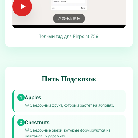
点击播放视频
Полный гид для Pinpoint 759.
Пять Подсказок
Apples
1
💡
Съедобный фрукт, который растёт на яблонях.
Chestnuts
2
💡
Съедобные орехи, которые формируются на
каштановых деревьях.