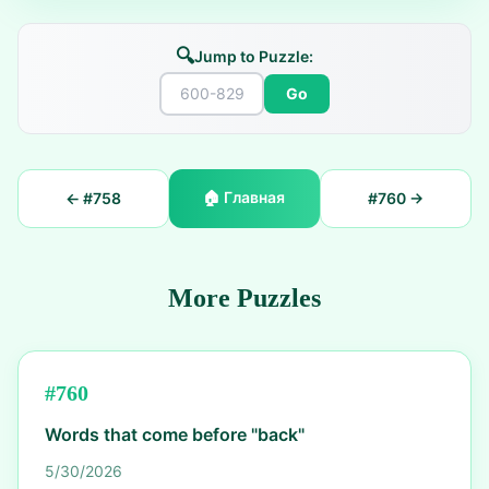
🔍
Jump to Puzzle:
Go
🏠
Главная
← #
758
#
760
→
More Puzzles
#
760
Words that come before "back"
5/30/2026