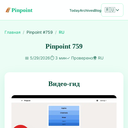
Pinpoint
🇷🇺
Today
Archives
Blog
Главная
/
Pinpoint #
759
/
RU
Pinpoint 759
📅
5/29/2026
⏱️
3 мин
✓
Проверено
🌍
RU
Видео-гид