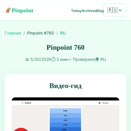
Pinpoint
🇷🇺
Today
Archives
Blog
Главная
/
Pinpoint #
760
/
RU
Pinpoint 760
📅
5/30/2026
⏱️
3 мин
✓
Проверено
🌍
RU
Видео-гид