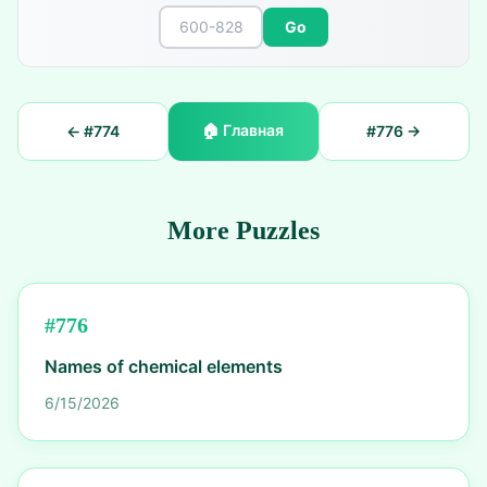
Go
🏠
Главная
← #
774
#
776
→
More Puzzles
#
776
Names of chemical elements
6/15/2026