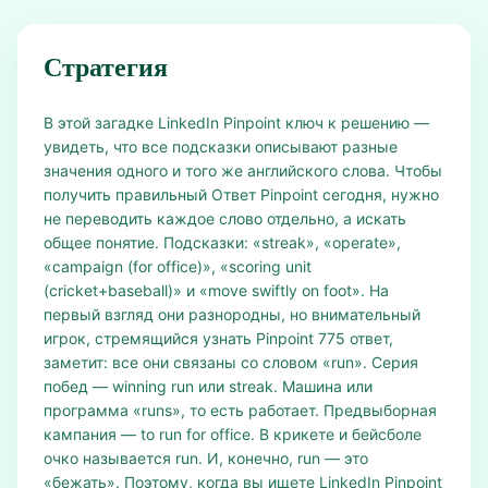
Стратегия
В этой загадке LinkedIn Pinpoint ключ к решению —
увидеть, что все подсказки описывают разные
значения одного и того же английского слова. Чтобы
получить правильный Ответ Pinpoint сегодня, нужно
не переводить каждое слово отдельно, а искать
общее понятие. Подсказки: «streak», «operate»,
«campaign (for office)», «scoring unit
(cricket+baseball)» и «move swiftly on foot». На
первый взгляд они разнородны, но внимательный
игрок, стремящийся узнать Pinpoint 775 ответ,
заметит: все они связаны со словом «run». Серия
побед — winning run или streak. Машина или
программа «runs», то есть работает. Предвыборная
кампания — to run for office. В крикете и бейсболе
очко называется run. И, конечно, run — это
«бежать». Поэтому, когда вы ищете LinkedIn Pinpoint