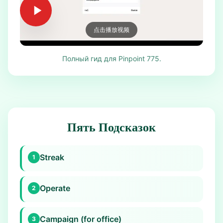
点击播放视频
Полный гид для Pinpoint 775.
Пять Подсказок
Streak
1
Operate
2
Campaign (for office)
3