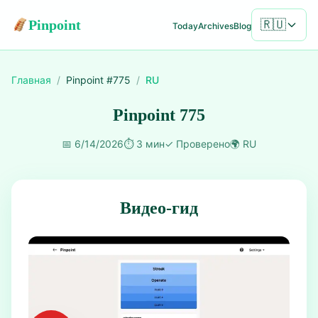
Pinpoint
🇷🇺
Today
Archives
Blog
Главная
/
Pinpoint #
775
/
RU
Pinpoint 775
📅
6/14/2026
⏱️
3 мин
✓
Проверено
🌍
RU
Видео-гид