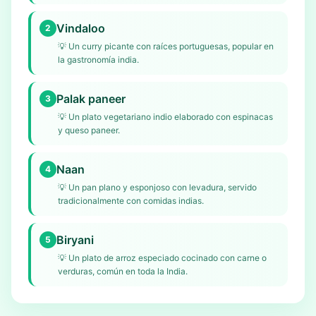
Vindaloo
2
💡
Un curry picante con raíces portuguesas, popular en
la gastronomía india.
Palak paneer
3
💡
Un plato vegetariano indio elaborado con espinacas
y queso paneer.
Naan
4
💡
Un pan plano y esponjoso con levadura, servido
tradicionalmente con comidas indias.
Biryani
5
💡
Un plato de arroz especiado cocinado con carne o
verduras, común en toda la India.