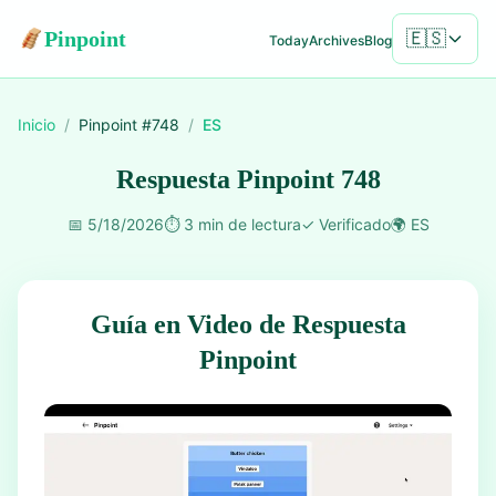
Pinpoint
🇪🇸
Today
Archives
Blog
Inicio
/
Pinpoint #
748
/
ES
Respuesta Pinpoint 748
📅
5/18/2026
⏱️
3 min de lectura
✓
Verificado
🌍
ES
Guía en Video de Respuesta
Pinpoint