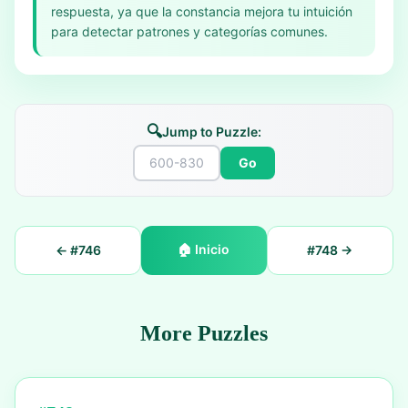
respuesta, ya que la constancia mejora tu intuición
para detectar patrones y categorías comunes.
🔍
Jump to Puzzle:
Go
🏠
Inicio
← #
746
#
748
→
More Puzzles