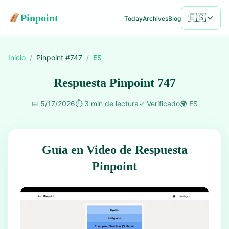
Pinpoint
🇪🇸
Today
Archives
Blog
Inicio
/
Pinpoint #
747
/
ES
Respuesta Pinpoint 747
📅
5/17/2026
⏱️
3 min de lectura
✓
Verificado
🌍
ES
Guía en Video de Respuesta
Pinpoint