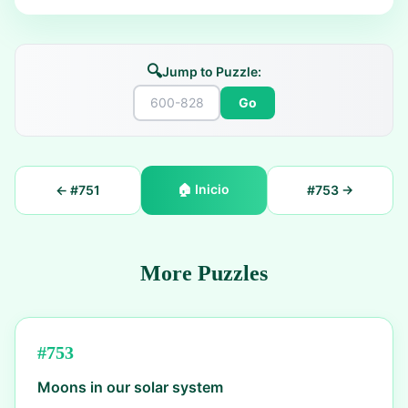
🔍
Jump to Puzzle:
Go
🏠
Inicio
← #
751
#
753
→
More Puzzles
#
753
Moons in our solar system