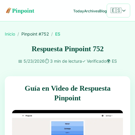
Pinpoint
🇪🇸
Today
Archives
Blog
Inicio
/
Pinpoint #
752
/
ES
Respuesta Pinpoint 752
📅
5/23/2026
⏱️
3 min de lectura
✓
Verificado
🌍
ES
Guía en Video de Respuesta
Pinpoint